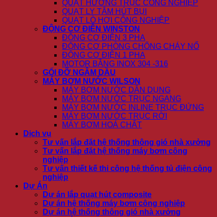
QUẠT HƯỚNG TRỤC CÔNG NGHIỆP
QUẠT LY TÂM HÚT BỤI
QUẠT LÒ HƠI CÔNG NGHIỆP
ĐỘNG CƠ ĐIỆN WINSTON
ĐỘNG CƠ ĐIỆN 3 PHA
ĐỘNG CƠ PHÒNG CHỐNG CHÁY NỔ
ĐỘNG CƠ ĐIỆN 1 PHA
MOTOR BẰNG INOX 304 -316
GỐI ĐỠ NGÂM DẦU
MÁY BƠM NƯỚC WILSON
MÁY BƠM NƯỚC DÂN DỤNG
MÁY BƠM NƯỚC TRỤC NGANG
MÁY BƠM NƯỚC INLINE TRỤC ĐỨNG
MÁY BƠM NƯỚC TRỤC RỜI
MÁY BƠM HOÁ CHẤT
Dịch vụ
Tư vấn lắp đặt hệ thống thông gió nhà xưởng
Tư vấn lắp đặt hệ thống máy bơm công
nghiệp
Tư vấn thiết kế thi công hệ thống tủ điện công
nghiệp
Dự Án
Dự án lắp quạt hút composite
Dự án hệ thống máy bơm công nghiệp
Dự án hệ thống thông gió nhà xưởng