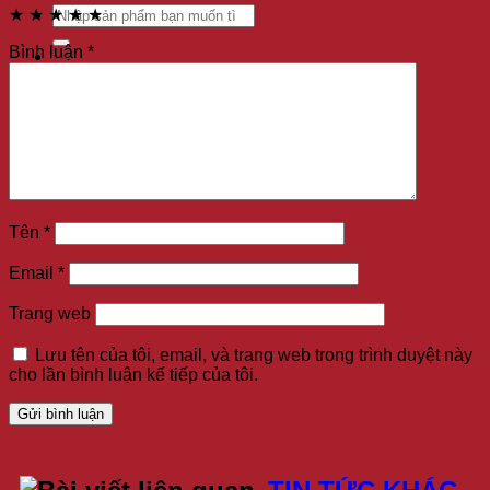
★
★
★
★
★
Bình luận
*
0907 315 989
Tên
*
Email
*
Trang web
Lưu tên của tôi, email, và trang web trong trình duyệt này
cho lần bình luận kế tiếp của tôi.