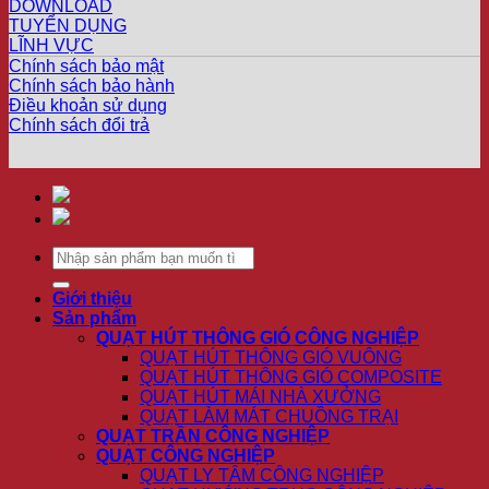
DOWNLOAD
TUYỂN DỤNG
LĨNH VỰC
Chính sách bảo mật
Chính sách bảo hành
Điều khoản sử dụng
Chính sách đổi trả
Giới thiệu
Sản phẩm
QUẠT HÚT THÔNG GIÓ CÔNG NGHIỆP
QUẠT HÚT THÔNG GIÓ VUÔNG
QUẠT HÚT THÔNG GIÓ COMPOSITE
QUẠT HÚT MÁI NHÀ XƯỞNG
QUẠT LÀM MÁT CHUỒNG TRẠI
QUẠT TRẦN CÔNG NGHIỆP
QUẠT CÔNG NGHIỆP
QUẠT LY TÂM CÔNG NGHIỆP