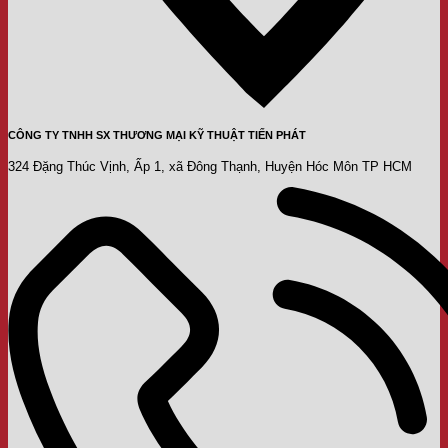
CÔNG TY TNHH SX THƯƠNG MẠI KỸ THUẬT TIẾN PHÁT
324 Đặng Thúc Vịnh, Ấp 1, xã Đông Thạnh, Huyện Hóc Môn TP HCM