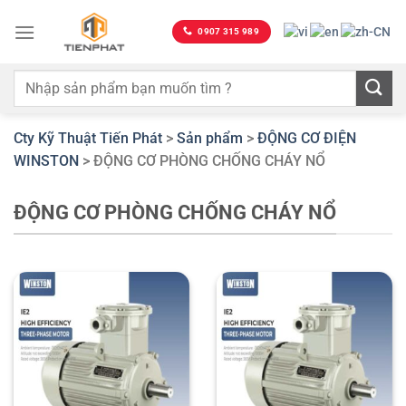
Bỏ
qua
0907 315 989
nội
dung
Cty Kỹ Thuật Tiến Phát
>
Sản phẩm
>
ĐỘNG CƠ ĐIỆN
WINSTON
>
ĐỘNG CƠ PHÒNG CHỐNG CHÁY NỔ
ĐỘNG CƠ PHÒNG CHỐNG CHÁY NỔ