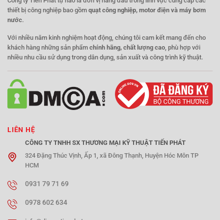
Công ty Tiến Phát tự hào là đơn vị hàng đầu trong lĩnh vực cung cấp các
thiết bị công nghiệp bao gồm
quạt công nghiệp, motor điện và máy bơm
nước
.
Với nhiều năm kinh nghiệm hoạt động, chúng tôi cam kết mang đến cho
khách hàng những sản phẩm
chính hãng, chất lượng cao
, phù hợp với
nhiều nhu cầu sử dụng trong dân dụng, sản xuất và công trình kỹ thuật.
LIÊN HỆ
CÔNG TY TNHH SX THƯƠNG MẠI KỸ THUẬT TIẾN PHÁT
324 Đặng Thúc Vịnh, Ấp 1, xã Đông Thạnh, Huyện Hóc Môn TP
HCM
0931 79 71 69
0978 602 634