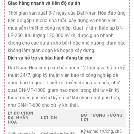
Giao hàng nhanh và tiến độ dự án
Thời gian sản xuất 3-7 ngày của Đại Nhân Hòa đáp ứng
tiến độ gấp rút của nhà thầu xây dựng và nhân viên
mua sắm thiết bị công nghiệp. Quạt ly tâm thấp áp DN-
LP-250, lưu lượng 120,000 m³/h, được giao nhanh
chóng cho các dự án kho bãi hoặc nhà xưởng, đảm bảo
không làm gián đoạn kế hoạch xây dựng.
Dịch vụ hỗ trợ và bảo hành đáng tin cậy
Đại Nhân Hòa cung cấp bảo hành 12 tháng và hỗ trợ kỹ
thuật 24/7, giúp kỹ thuật viên bảo trì công nghiệp dễ
dàng bảo trì quạt. Thiết kế truyền động gián tiếp, như
quạt DN-MP-1000, giảm hao mòn, trong khi tư vấn kỹ
thuật miễn phí hỗ trợ kỹ sư cơ khí chọn quạt phù hợp,
như DN-HP-600 cho xử lý khí thải.
LÝ DO CHỌN
ĐỐI TƯỢNG HƯỞNG
ĐẠI NHÂN
LỢI ÍCH
LỢI
HÒA
Kỹ sư môi trường, chủ