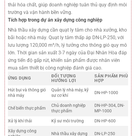
thải hóa chất, giúp doanh nghiệp tuân thủ quy định môi
trường và vận hành bền vững.
Tích hợp trong dự án xây dựng công nghiệp
Nhà thầu xây dựng cần quạt ly tâm cho nhà xưởng, kho
bãi hoặc nhà máy. Quạt ly tâm thấp áp DN-LP-250, với
lưu lượng 120,000 m³/h, lý tưởng cho thông gió quy mô
lớn. Thời gian sản xuất 3-7 ngày của Đại Nhân Hòa đáp
ứng tiến độ gấp rút, khiến sản phẩm được nhân viên
mua sắm thiết bị công nghiệp đánh giá cao.
ĐỐI TƯỢNG
SẢN PHẨM PHÙ
ỨNG DỤNG
HƯỞNG LỢI
HỢP
Hút bụi và thông gió
Quản lý nhà máy, kỹ
DN-HP-1000
nhà máy
sư cơ khí
Chủ doanh nghiệp
DN-HP-304, DN-
Chế biến thực phẩm
thực phẩm
MP-1000
Xử lý khí thải
Kỹ sư môi trường
DN-HP-600
Xây dựng công
Nhà thầu xây dựng
DN-LP-250