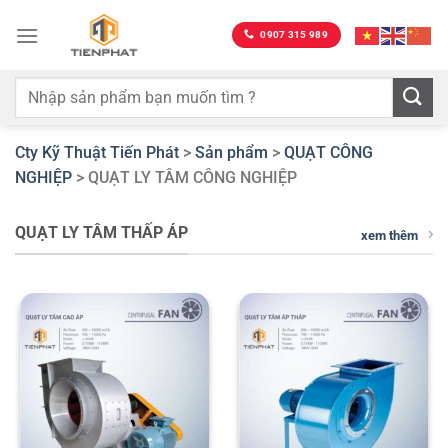
Bỏ
qua
0907 315 989
nội
dung
Cty Kỹ Thuật Tiến Phát
>
Sản phẩm
>
QUẠT CÔNG
NGHIỆP
>
QUẠT LY TÂM CÔNG NGHIỆP
QUẠT LY TÂM THẤP ÁP
xem thêm