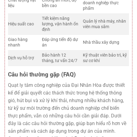
Chất lượng vật
Chống ăn mòn, độ
doanh nghiệp thực
liệu
bền cao
phẩm
Tiết kiệm năng
Quản lý nhà máy, nhân
Hiệu suất cao
lượng, vận hành ổn
viên mua sắm
định
Giao hàng
Đáp ứng tiến độ dự
Nhà thầu xây dựng
nhanh
án
Bảo hành 12
Kỹ thuật viên bảo trì, kỹ
Dịch vụ hỗ trợ
tháng, tư vấn 24/7
sư cơ khí
Câu hỏi thường gặp (FAQ)
Quạt ly tâm công nghiệp của Đại Nhân Hòa được thiết
kế để giải quyết các thách thức trong hệ thống thông
gió, hút bụi và xử lý khí thải, nhưng nhiều khách hàng,
từ kỹ sư môi trường đến chủ doanh nghiệp chế biến
thực phẩm, vẫn có những câu hỏi cần giải đáp. Dưới
đây là các câu hỏi thường gặp, giúp bạn hiểu rõ hơn về
sản phẩm và cách áp dụng trong dự án của mình.