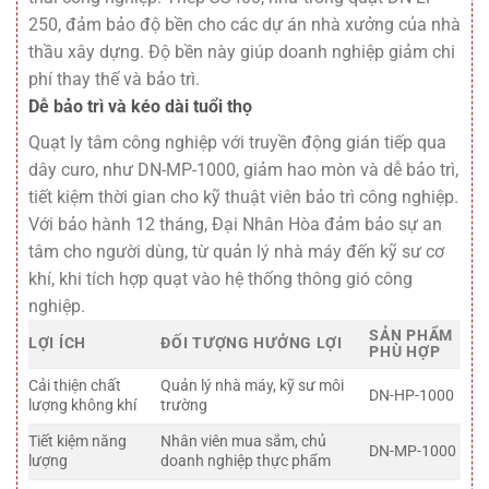
250, đảm bảo độ bền cho các dự án nhà xưởng của nhà
thầu xây dựng. Độ bền này giúp doanh nghiệp giảm chi
phí thay thế và bảo trì.
Dễ bảo trì và kéo dài tuổi thọ
Quạt ly tâm công nghiệp với truyền động gián tiếp qua
dây curo, như DN-MP-1000, giảm hao mòn và dễ bảo trì,
tiết kiệm thời gian cho kỹ thuật viên bảo trì công nghiệp.
Với bảo hành 12 tháng, Đại Nhân Hòa đảm bảo sự an
tâm cho người dùng, từ quản lý nhà máy đến kỹ sư cơ
khí, khi tích hợp quạt vào hệ thống thông gió công
nghiệp.
SẢN PHẨM
LỢI ÍCH
ĐỐI TƯỢNG HƯỞNG LỢI
PHÙ HỢP
Cải thiện chất
Quản lý nhà máy, kỹ sư môi
DN-HP-1000
lượng không khí
trường
Tiết kiệm năng
Nhân viên mua sắm, chủ
DN-MP-1000
lượng
doanh nghiệp thực phẩm