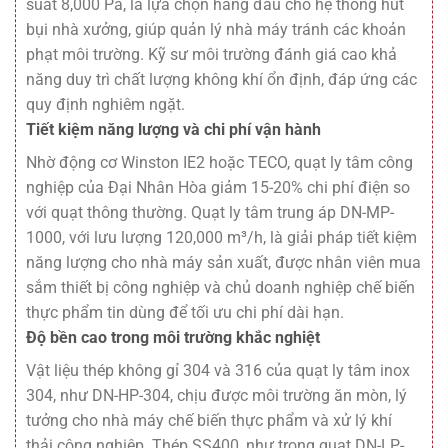
suất 8,000 Pa, là lựa chọn hàng đầu cho hệ thống hút
bụi nhà xưởng, giúp quản lý nhà máy tránh các khoản
phạt môi trường. Kỹ sư môi trường đánh giá cao khả
năng duy trì chất lượng không khí ổn định, đáp ứng các
quy định nghiêm ngặt.
Tiết kiệm năng lượng và chi phí vận hành
Nhờ động cơ Winston IE2 hoặc TECO, quạt ly tâm công
nghiệp của Đại Nhân Hòa giảm 15-20% chi phí điện so
với quạt thông thường. Quạt ly tâm trung áp DN-MP-
1000, với lưu lượng 120,000 m³/h, là giải pháp tiết kiệm
năng lượng cho nhà máy sản xuất, được nhân viên mua
sắm thiết bị công nghiệp và chủ doanh nghiệp chế biến
thực phẩm tin dùng để tối ưu chi phí dài hạn.
Độ bền cao trong môi trường khắc nghiệt
Vật liệu thép không gỉ 304 và 316 của quạt ly tâm inox
304, như DN-HP-304, chịu được môi trường ăn mòn, lý
tưởng cho nhà máy chế biến thực phẩm và xử lý khí
thải công nghiệp. Thép SS400, như trong quạt DN-LP-