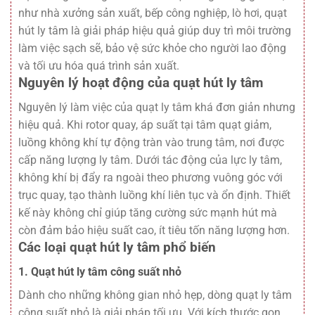
như nhà xưởng sản xuất, bếp công nghiệp, lò hơi, quạt
hút ly tâm là giải pháp hiệu quả giúp duy trì môi trường
làm việc sạch sẽ, bảo vệ sức khỏe cho người lao động
và tối ưu hóa quá trình sản xuất.
Nguyên lý hoạt động của quạt hút ly tâm
Nguyên lý làm việc của quạt ly tâm khá đơn giản nhưng
hiệu quả. Khi rotor quay, áp suất tại tâm quạt giảm,
luồng không khí tự động tràn vào trung tâm, nơi được
cấp năng lượng ly tâm. Dưới tác động của lực ly tâm,
không khí bị đẩy ra ngoài theo phương vuông góc với
trục quay, tạo thành luồng khí liên tục và ổn định. Thiết
kế này không chỉ giúp tăng cường sức mạnh hút mà
còn đảm bảo hiệu suất cao, ít tiêu tốn năng lượng hơn.
Các loại quạt hút ly tâm phổ biến
1. Quạt hút ly tâm công suất nhỏ
Dành cho những không gian nhỏ hẹp, dòng
quạt ly tâm
công suất nhỏ
là giải pháp tối ưu. Với kích thước gọn