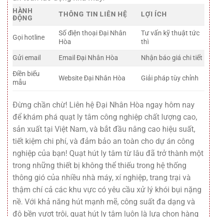
HÀNH
THÔNG TIN LIÊN HỆ
LỢI ÍCH
ĐỘNG
Số điện thoại Đại Nhân
Tư vấn kỹ thuật tức
Gọi hotline
Hòa
thì
Gửi email
Email Đại Nhân Hòa
Nhận báo giá chi tiết
Điền biểu
Website Đại Nhân Hòa
Giải pháp tùy chỉnh
mẫu
Đừng chần chừ! Liên hệ Đại Nhân Hòa ngay hôm nay
để khám phá quạt ly tâm công nghiệp chất lượng cao,
sản xuất tại Việt Nam, và bắt đầu nâng cao hiệu suất,
tiết kiệm chi phí, và đảm bảo an toàn cho dự án công
nghiệp của bạn! Quạt hút ly tâm từ lâu đã trở thành một
trong những thiết bị không thể thiếu trong hệ thống
thông gió của nhiều nhà máy, xí nghiệp, trang trại và
thậm chí cả các khu vực có yêu cầu xử lý khói bụi nặng
nề. Với khả năng hút mạnh mẽ, công suất đa dạng và
độ bền vượt trội, quạt hút ly tâm luôn là lựa chọn hàng