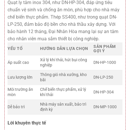
Quạt ly tâm inox 304, như DN-HP-304, đáp ứng tiêu
chuẩn vệ sinh và chống ăn mòn, phù hợp cho nhà máy
chế biến thực phẩm. Thép SS400, như trong quạt DN-
LP-250, đảm bảo độ bền cho nhà thầu xây dựng. Với
bảo hành 12 tháng, Đại Nhân Hòa mang lại sự an tâm
cho nhân viên mua sắm thiết bị công nghiệp.
SẢN PHẨM
YẾU TỐ
HƯỚNG DẪN LỰA CHỌN
GỢI Ý
Xử lý khí thải, hút bụi công
Áp suất cao
DN-HP-1000
nghiệp
Thông gió nhà xưởng, kho
Lưu lượng lớn
DN-LP-250
bãi
Môi trường ăn
Chế biến thực phẩm, xử lý
DN-HP-304
mòn
khí thải
Nhà máy sản xuất, bảo trì
Dễ bảo trì
DN-MP-1000
định kỳ
Lời khuyên thực tế