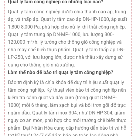
Quạt ly tâm công nghiệp có những loại nào?
Quạt ly tâm công nghiệp được chia thành cao áp, trung
áp, và thấp áp. Quạt ly tâm cao áp DN-HP-1000, áp suất
1,800-8,000 Pa, phù hợp cho xử lý khí thải công nghiệp.
Quạt ly tâm trung áp DN-MP-1000, lưu lượng 800-
120,000 m³/h, lý tưởng cho thông gió công nghiệp và
nhà máy chế biến thực phẩm. Quạt ly tâm thấp áp DN-
LP-250, với lưu lượng lớn, được nhà thầu xây dựng sử
dụng cho thông gió nhà xưởng.
Làm thế nào để bảo trì quạt ly tâm công nghiệp?
Bảo trì định kỳ là chìa khóa để duy trì hiệu suất quạt ly
tâm công nghiệp. Kỹ thuật viên bảo trì công nghiệp nên
kiểm tra cánh quạt và dây curo (trong quạt DN-MP-
1000) mỗi 6 tháng, làm sạch bụi và bôi trơn gối đỡ trục
ngâm dầu. Quạt ly tâm inox 304, như DN-HP-304, giảm
nguy cơ ăn mòn, phù hợp cho môi trường chế biến thực
phẩm. Đại Nhân Hòa cung cấp hướng dẫn bảo trì và hỗ
trợ kỹ thuật 24/7 để đảm bảo an toàn lao động nhà