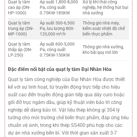
Quạt ly tâm
Áp suất 1,800-8,000
Xử lý khí thải công
cao áp (DN-
Pa, công suất
nghiệp, hệ thống hút bụi
HP-1000)
0.75KW-185KW
nhà xưởng
Quạt ly tâm
Áp suất 300-6,500
Thông gió nhà máy,
trung áp (DN-
Pa, lưu lượng 800-
kiểm soát nhiệt độ chế
MP-1000)
120,000 m³/h
biến thực phẩm
Quạt ly tâm
Áp suất 600-5,000
Thông gió nhà xưởng,
thấp áp (DN-
Pa, công suất
kho bãi quy mô lớn
LP-250)
0.75KW-150KW
Đặc điểm nổi bật của quạt ly tâm Đại Nhân Hòa
Quạt ly tâm công nghiệp của Đại Nhân Hòa được thiết
kế với sự linh hoạt, từ truyền động trực tiếp cho hiệu
suất cao đến truyền động gián tiếp qua dây curo hoặc
gối đỡ trục ngâm dầu, giúp kỹ thuật viên bảo trì công
nghiệp dễ dàng bảo trì. Vật liệu thép không gỉ 304 lý
tưởng cho môi trường chế biến thực phẩm, đáp ứng tiêu
chuẩn vệ sinh, trong khi thép SS400 phù hợp cho các
dự án nhà xưởng bền bỉ. Với thời gian sản xuất 3-7