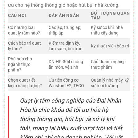
ưu cho hệ thống thông gió hoặc hút bụi nhà xưởng.
ĐỐI TƯỢNG QUAN
CÂU HỎI
ĐÁP ÁN NGẮN
TÂM
Có những loại
Cao áp, trung áp,
Kỹ sư cơ khí, nhà
quạt ly tâm nào?
thấp áp
thầu xây dựng
Cách bảo trì quạt
Kiểm tra định kỳ,
Kỹ thuật viên bảo trì
ly tâm?
làm sạch, bôi trơn
Phù hợp cho
DN-HP-304 chống
Chủ doanh nghiệp
ngành thực
ăn mòn, vệ sinh
thực phẩm
phẩm?
Chọn quạt tiết
Ưu tiên động cơ
Quản lý nhà máy, kỹ
kiệm năng lượng?
Winston IE2, TECO
sư môi trường
Quạt ly tâm công nghiệp của Đại Nhân
Hòa là chìa khóa để tối ưu hóa hệ
thống thông gió, hút bụi và xử lý khí
thải, mang lại hiệu suất vượt trội và tiết
kiệm chi phí cho doanh nghiệp. Với vật