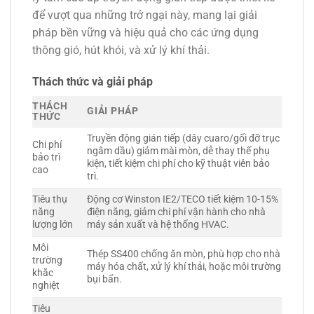
để vượt qua những trở ngại này, mang lại giải
pháp bền vững và hiệu quả cho các ứng dụng
thông gió, hút khói, và xử lý khí thải.
Thách thức và giải pháp
THÁCH
GIẢI PHÁP
THỨC
Truyền động gián tiếp (dây cuaro/gối đỡ trục
Chi phí
ngâm dầu) giảm mài mòn, dễ thay thế phụ
bảo trì
kiện, tiết kiệm chi phí cho kỹ thuật viên bảo
cao
trì.
Tiêu thụ
Động cơ Winston IE2/TECO tiết kiệm 10-15%
năng
điện năng, giảm chi phí vận hành cho nhà
lượng lớn
máy sản xuất và hệ thống HVAC.
Môi
Thép SS400 chống ăn mòn, phù hợp cho nhà
trường
máy hóa chất, xử lý khí thải, hoặc môi trường
khắc
bụi bẩn.
nghiệt
Tiêu