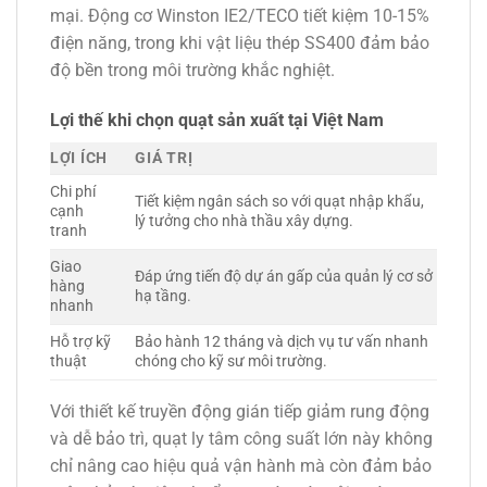
mại. Động cơ Winston IE2/TECO tiết kiệm 10-15%
điện năng, trong khi vật liệu thép SS400 đảm bảo
độ bền trong môi trường khắc nghiệt.
Lợi thế khi chọn quạt sản xuất tại Việt Nam
LỢI ÍCH
GIÁ TRỊ
Chi phí
Tiết kiệm ngân sách so với quạt nhập khẩu,
cạnh
lý tưởng cho nhà thầu xây dựng.
tranh
Giao
Đáp ứng tiến độ dự án gấp của quản lý cơ sở
hàng
hạ tầng.
nhanh
Hỗ trợ kỹ
Bảo hành 12 tháng và dịch vụ tư vấn nhanh
thuật
chóng cho kỹ sư môi trường.
Với thiết kế truyền động gián tiếp giảm rung động
và dễ bảo trì, quạt ly tâm công suất lớn này không
chỉ nâng cao hiệu quả vận hành mà còn đảm bảo