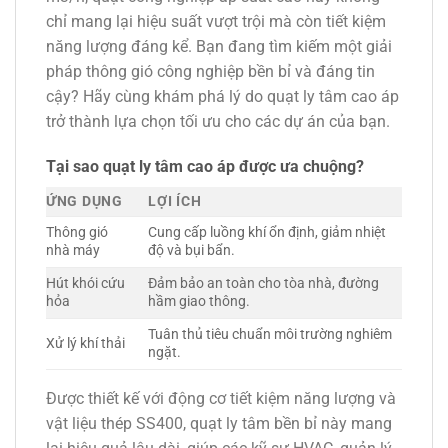
chỉ mang lại hiệu suất vượt trội mà còn tiết kiệm
năng lượng đáng kể. Bạn đang tìm kiếm một giải
pháp thông gió công nghiệp bền bỉ và đáng tin
cậy? Hãy cùng khám phá lý do quạt ly tâm cao áp
trở thành lựa chọn tối ưu cho các dự án của bạn.
Tại sao quạt ly tâm cao áp được ưa chuộng?
ỨNG DỤNG
LỢI ÍCH
Thông gió
Cung cấp luồng khí ổn định, giảm nhiệt
nhà máy
độ và bụi bẩn.
Hút khói cứu
Đảm bảo an toàn cho tòa nhà, đường
hỏa
hầm giao thông.
Tuân thủ tiêu chuẩn môi trường nghiêm
Xử lý khí thải
ngặt.
Được thiết kế với động cơ tiết kiệm năng lượng và
vật liệu thép SS400, quạt ly tâm bền bỉ này mang