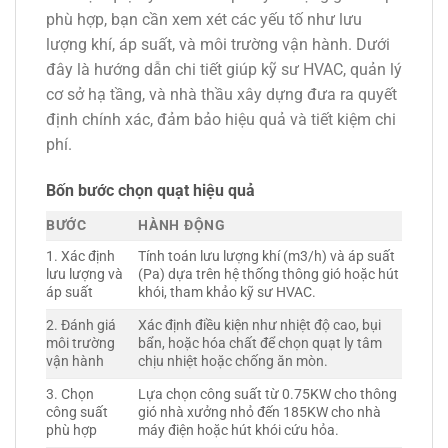
phù hợp, bạn cần xem xét các yếu tố như lưu
lượng khí, áp suất, và môi trường vận hành. Dưới
đây là hướng dẫn chi tiết giúp kỹ sư HVAC, quản lý
cơ sở hạ tầng, và nhà thầu xây dựng đưa ra quyết
định chính xác, đảm bảo hiệu quả và tiết kiệm chi
phí.
Bốn bước chọn quạt hiệu quả
BƯỚC
HÀNH ĐỘNG
1. Xác định
Tính toán lưu lượng khí (m3/h) và áp suất
lưu lượng và
(Pa) dựa trên hệ thống thông gió hoặc hút
áp suất
khói, tham khảo kỹ sư HVAC.
2. Đánh giá
Xác định điều kiện như nhiệt độ cao, bụi
môi trường
bẩn, hoặc hóa chất để chọn quạt ly tâm
vận hành
chịu nhiệt hoặc chống ăn mòn.
3. Chọn
Lựa chọn công suất từ 0.75KW cho thông
công suất
gió nhà xưởng nhỏ đến 185KW cho nhà
phù hợp
máy điện hoặc hút khói cứu hỏa.