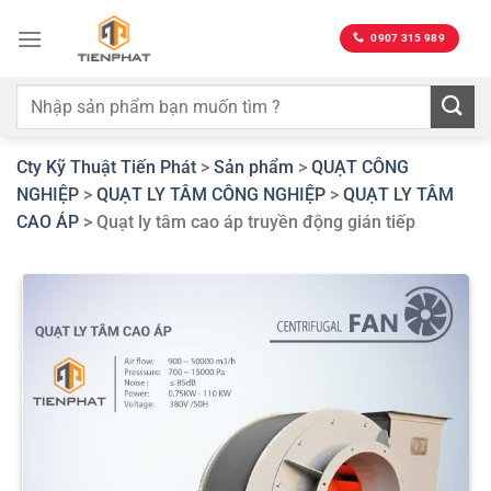
Bỏ
qua
0907 315 989
nội
dung
Cty Kỹ Thuật Tiến Phát
>
Sản phẩm
>
QUẠT CÔNG
NGHIỆP
>
QUẠT LY TÂM CÔNG NGHIỆP
>
QUẠT LY TÂM
CAO ÁP
>
Quạt ly tâm cao áp truyền động gián tiếp