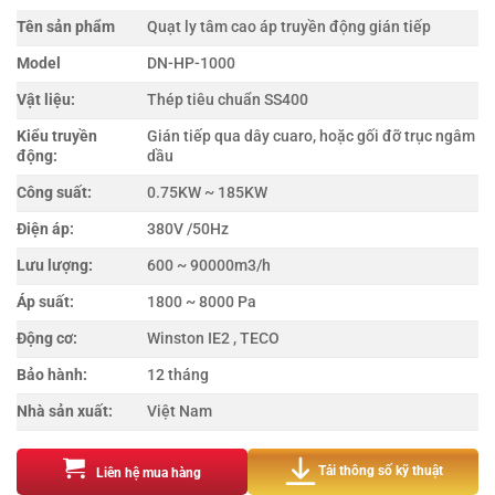
Tên sản phẩm
Quạt ly tâm cao áp truyền động gián tiếp
Model
DN-HP-1000
Vật liệu:
Thép tiêu chuẩn SS400
Kiểu truyền
Gián tiếp qua dây cuaro, hoặc gối đỡ trục ngâm
động:
dầu
Công suất:
0.75KW ~ 185KW
Điện áp:
380V /50Hz
Lưu lượng:
600 ~ 90000m3/h
Áp suất:
1800 ~ 8000 Pa
Động cơ:
Winston IE2 , TECO
Bảo hành:
12 tháng
Nhà sản xuất:
Việt Nam
Tải thông số kỹ thuật
Liên hệ mua hàng