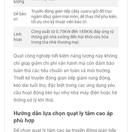
lượng
Truyền động gián tiếp (dây cuaro/gối đỡ trục
Dễ bảo
ngâm dầu) giảm mài mòn, dễ thay thế phụ kiện,
trì
tối ưu cho kỹ thuật viên bảo trì.
Công suất từ 0.75KW đến 185KW, đáp ứng từ
Linh
thông gió nhà xưởng đến hút khói cứu hỏa
hoạt
trong tòa nhà thương mại.
Quạt công nghiệp tiết kiệm năng lượng này không
chỉ giúp giảm chi phí vận hành mà còn đảm bảo
tuân thủ các tiêu chuẩn an toàn và môi trường.
Thiết kế truyền động gián tiếp giảm rung động,
kéo dài tuổi thọ, đặc biệt trong các ứng dụng yêu
cầu hoạt động liên tục như nhà máy điện hoặc hệ
thống xử lý khí thải.
Hướng dẫn lựa chọn quạt ly tâm cao áp
phù hợp
Để chọn quạt ly tâm cao áp truyền động gián tiếp