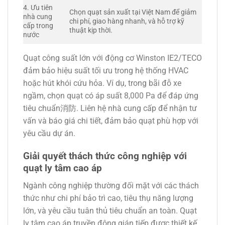
4. Ưu tiên
Chọn quạt sản xuất tại Việt Nam để giảm
nhà cung
chi phí, giao hàng nhanh, và hỗ trợ kỹ
cấp trong
thuật kịp thời.
nước
Quạt công suất lớn với động cơ Winston IE2/TECO
đảm bảo hiệu suất tối ưu trong hệ thống HVAC
hoặc hút khói cứu hỏa. Ví dụ, trong bãi đỗ xe
ngầm, chọn quạt có áp suất 8,000 Pa để đáp ứng
tiêu chuẩn消防. Liên hệ nhà cung cấp để nhận tư
vấn và báo giá chi tiết, đảm bảo quạt phù hợp với
yêu cầu dự án.
Giải quyết thách thức công nghiệp với
quạt ly tâm cao áp
Ngành công nghiệp thường đối mặt với các thách
thức như chi phí bảo trì cao, tiêu thụ năng lượng
lớn, và yêu cầu tuân thủ tiêu chuẩn an toàn. Quạt
ly tâm cao áp truyền động gián tiếp được thiết kế