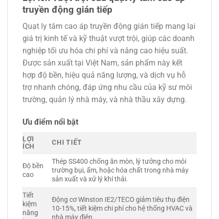
truyền động gián tiếp
Quạt ly tâm cao áp truyền động gián tiếp mang lại
giá trị kinh tế và kỹ thuật vượt trội, giúp các doanh
nghiệp tối ưu hóa chi phí và nâng cao hiệu suất.
Được sản xuất tại Việt Nam, sản phẩm này kết
hợp độ bền, hiệu quả năng lượng, và dịch vụ hỗ
trợ nhanh chóng, đáp ứng nhu cầu của kỹ sư môi
trường, quản lý nhà máy, và nhà thầu xây dựng.
Ưu điểm nổi bật
LỢI
CHI TIẾT
ÍCH
Thép SS400 chống ăn mòn, lý tưởng cho môi
Độ bền
trường bụi, ẩm, hoặc hóa chất trong nhà máy
cao
sản xuất và xử lý khí thải.
Tiết
Động cơ Winston IE2/TECO giảm tiêu thụ điện
kiệm
10-15%, tiết kiệm chi phí cho hệ thống HVAC và
năng
nhà máy điện.