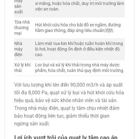
máy
xi măng, hoặc hóa chất, duy trì môi trường làm
sản
việc an toàn.
xuất
Tòa nhà
Hút khói cứu hỏa cho bãi đỗ xe ngầm, đường
thương
hầm giao thông, đáp ứng tiêu chuẩn消防.
mại
Nhà
Làm mát tua-bin khí hoặc tuần hoàn khí trong
máy
lò hơi, hoạt động ổn định ở điều kiện nhiệt độ
điện
cao.
Xử lý khí
Lọc bụi và xử lý khí thải trong nhà máy dược
thải
phẩm, hóa chất, tuân thủ quy định môi trường.
Với lưu lượng khí lên đến 90,000 m3/h và áp suất
tối đa 8,000 Pa, quạt xử lý bụi và hút khói cứu hỏa
hiệu quả, bảo vệ sức khỏe nhân viên và tài sản.
Trong nhà máy điện, quạt ly tâm chịu nhiệt đảm
bảo hoạt động liên tục, giảm thiểu thời gian
ngừng sản xuất.
Lợi ích vượt trội của quạt ly tâm cao áp