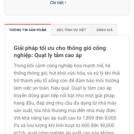
Chi tiết
THÔNG TIN SẢN PHẨM
ĐẶC TÍNH ƯU VIỆT
ĐÁNH GIÁ
Quạt hướng trục phòng nổ 2.2KW
Liên hệ nhận giá
Chi tiết
Giải pháp tối ưu cho thông gió công
nghiệp: Quạt ly tâm cao áp
Trong bối cảnh công nghiệp hóa mạnh mẽ, hệ
thống thông gió, hút khói cứu hỏa, và xử lý khí thải
trở thành yếu tố sống còn để đảm bảo môi trường
làm việc an toàn, hiệu quả. Quạt ly tâm cao áp
truyền động gián tiếp nổi bật như một giải pháp
hàng đầu, đáp ứng nhu cầu đa dạng từ nhà máy
sản xuất, tòa nhà thương mại đến nhà máy điện.
Với khả năng tạo áp suất cao từ 1,800 đến 8,000
Pa và lưu lượng khí linh hoạt từ 600 đến 90,000
m3/h, quạt công nghiệp áp suất cao này không