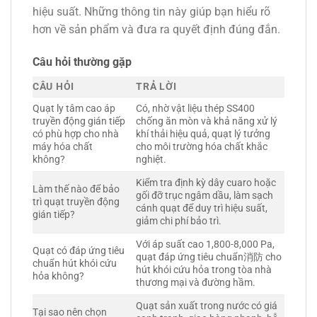
hiệu suất. Những thông tin này giúp bạn hiểu rõ
hơn về sản phẩm và đưa ra quyết định đúng đắn.
Câu hỏi thường gặp
CÂU HỎI
TRẢ LỜI
Quạt ly tâm cao áp
Có, nhờ vật liệu thép SS400
truyền động gián tiếp
chống ăn mòn và khả năng xử lý
có phù hợp cho nhà
khí thải hiệu quả, quạt lý tưởng
máy hóa chất
cho môi trường hóa chất khắc
không?
nghiệt.
Kiểm tra định kỳ dây cuaro hoặc
Làm thế nào để bảo
gối đỡ trục ngâm dầu, làm sạch
trì quạt truyền động
cánh quạt để duy trì hiệu suất,
gián tiếp?
giảm chi phí bảo trì.
Với áp suất cao 1,800-8,000 Pa,
Quạt có đáp ứng tiêu
quạt đáp ứng tiêu chuẩn消防 cho
chuẩn hút khói cứu
hút khói cứu hỏa trong tòa nhà
hỏa không?
thương mại và đường hầm.
Quạt sản xuất trong nước có giá
Tại sao nên chọn