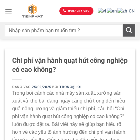
Bỏ
qua
0907 315 989
nội
dung
Chi phí vận hành quạt hút công nghiệp
có cao không?
ĐĂNG VÀO
25/02/2025
BỞI
TRONG@LOI
Trong bối cảnh các nhà máy sản xuất, xưởng sản
xuất và kho bãi đang ngày càng chú trọng đến hiệu
quả năng lượng và giảm thiểu chi phí, câu hỏi “Chi
phí vận hành quạt hút công nghiệp có cao không?”
luôn được đặt ra. Bài viết này sẽ giúp bạn hiểu rõ
hơn về các yếu tố ảnh hưởng đến chi phí vận hành,
từ mức tiêu thụ điện năng cho đến việc lựa chọn