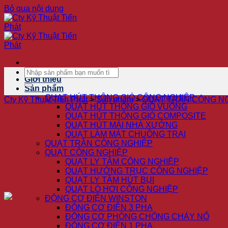
Bỏ qua nội dung
Giới thiệu
Sản phẩm
QUẠT HÚT THÔNG GIÓ CÔNG NGHIỆP
Cty Kỹ Thuật Tiến Phát
>
Sản phẩm
>
QUẠT TRẦN CÔNG N
QUẠT HÚT THÔNG GIÓ VUÔNG
QUẠT HÚT THÔNG GIÓ COMPOSITE
QUẠT HÚT MÁI NHÀ XƯỞNG
QUẠT LÀM MÁT CHUỒNG TRẠI
QUẠT TRẦN CÔNG NGHIỆP
QUẠT CÔNG NGHIỆP
QUẠT LY TÂM CÔNG NGHIỆP
QUẠT HƯỚNG TRỤC CÔNG NGHIỆP
QUẠT LY TÂM HÚT BỤI
QUẠT LÒ HƠI CÔNG NGHIỆP
ĐỘNG CƠ ĐIỆN WINSTON
ĐỘNG CƠ ĐIỆN 3 PHA
ĐỘNG CƠ PHÒNG CHỐNG CHÁY NỔ
ĐỘNG CƠ ĐIỆN 1 PHA