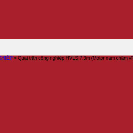
GHIỆP
>
Quạt trần công nghiệp HVLS 7.3m (Motor nam châm vĩn