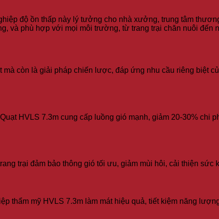
g nghiệp độ ồn thấp này lý tưởng cho nhà xưởng, trung tâm thư
g, và phù hợp với mọi môi trường, từ trang trại chăn nuôi đến n
t mà còn là giải pháp chiến lược, đáp ứng nhu cầu riêng biệt c
uạt HVLS 7.3m cung cấp luồng gió mạnh, giảm 20-30% chi phí đ
ng trại đảm bảo thông gió tối ưu, giảm mùi hôi, cải thiện sức kh
p thẩm mỹ HVLS 7.3m làm mát hiệu quả, tiết kiệm năng lượng, 