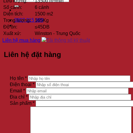
Lưu lượng:
13500 m³/min
Số cánh:
6 cánh
Diện tích:
1500 m2
0907 315 989
Trọng lượng:
165Kg
Độ ồn:
≤45DB
Xuất xứ:
Winston - Trung Quốc
Liên hệ mua hàng
Tải thông số kỹ thuật
Liên hệ đặt hàng
Họ tên *
Điện thoại *
Email *
Địa chỉ *
Sản phẩm *