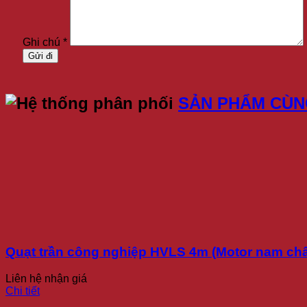
Ghi chú *
SẢN PHẨM CÙ
Quạt trần công nghiệp HVLS 4m (Motor nam châ
Liên hệ nhận giá
Chi tiết