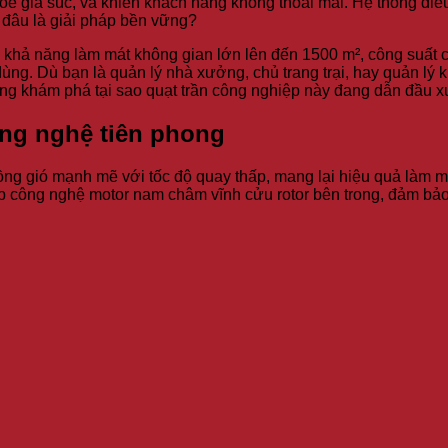
 gia súc, và khiến khách hàng không thoải mái. Hệ thống điều 
 đâu là giải pháp bền vững?
i khả năng làm mát không gian lớn lên đến 1500 m², công suất
ùng. Dù bạn là quản lý nhà xưởng, chủ trang trại, hay quản lý
ùng khám phá tại sao quạt trần công nghiệp này đang dẫn đầu 
ng nghệ tiên phong
g gió mạnh mẽ với tốc độ quay thấp, mang lại hiệu quả làm mát
công nghệ motor nam châm vĩnh cửu rotor bên trong, đảm bảo độ