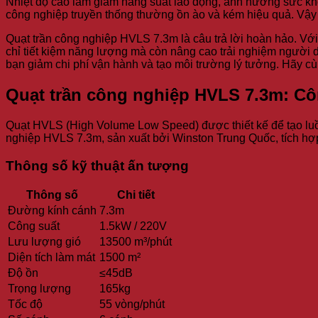
Nhiệt độ cao làm giảm năng suất lao động, ảnh hưởng sức khỏe
công nghiệp truyền thống thường ồn ào và kém hiệu quả. Vậy
Quạt trần công nghiệp HVLS 7.3m là câu trả lời hoàn hảo. Vớ
chỉ tiết kiệm năng lượng mà còn nâng cao trải nghiệm người d
bạn giảm chi phí vận hành và tạo môi trường lý tưởng. Hãy c
Quạt trần công nghiệp HVLS 7.3m: Cô
Quạt HVLS (High Volume Low Speed) được thiết kế để tạo luồn
nghiệp HVLS 7.3m, sản xuất bởi Winston Trung Quốc, tích hợp 
Thông số kỹ thuật ấn tượng
Thông số
Chi tiết
Đường kính cánh
7.3m
Công suất
1.5kW / 220V
Lưu lượng gió
13500 m³/phút
Diện tích làm mát
1500 m²
Độ ồn
≤45dB
Trọng lượng
165kg
Tốc độ
55 vòng/phút