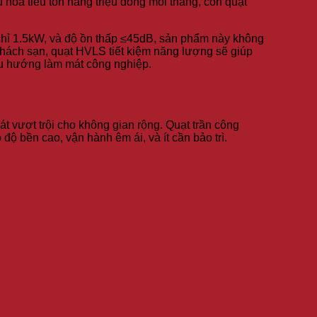
hòa tiêu tốn hàng triệu đồng mỗi tháng, còn quạt
 chỉ 1.5kW, và độ ồn thấp ≤45dB, sản phẩm này không
 khách sạn, quạt HVLS tiết kiệm năng lượng sẽ giúp
xu hướng làm mát công nghiệp.
 vượt trội cho không gian rộng. Quạt trần công
 bền cao, vận hành êm ái, và ít cần bảo trì.