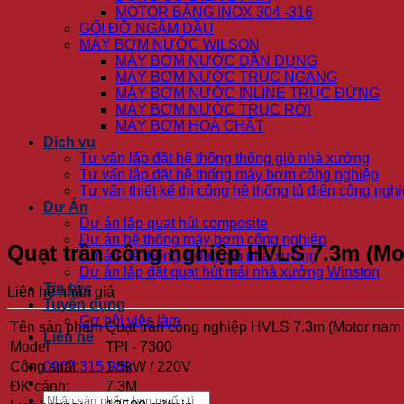
MOTOR BẰNG INOX 304 -316
GỐI ĐỠ NGÂM DẦU
MÁY BƠM NƯỚC WILSON
MÁY BƠM NƯỚC DÂN DỤNG
MÁY BƠM NƯỚC TRỤC NGANG
MÁY BƠM NƯỚC INLINE TRỤC ĐỨNG
MÁY BƠM NƯỚC TRỤC RỜI
MÁY BƠM HOÁ CHẤT
Dịch vụ
Tư vấn lắp đặt hệ thống thông gió nhà xưởng
Tư vấn lắp đặt hệ thống máy bơm công nghiệp
Tư vấn thiết kế thi công hệ thống tủ điện công ngh
Dự Án
Dự án lắp quạt hút composite
Dự án hệ thống máy bơm công nghiệp
Quạt trần công nghiệp HVLS 7.3m (Mo
Dự án hệ thống thông gió nhà xưởng
Dự án lắp đặt quạt hút mái nhà xưởng Winston
Tin tức
Liên hệ nhận giá
Tuyển dụng
Cơ hội việc làm
Tên sản phẩm
Quạt trần công nghiệp HVLS 7.3m (Motor nam c
Liên hệ
Model
TPI - 7300
Công suất:
1.5kW / 220V
0907 315 989
ĐK cánh:
7.3M