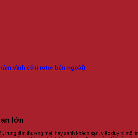
hâm vĩnh cửu rotor bên ngoài)
ian lớn
i, trung tâm thương mại, hay sảnh khách sạn, việc duy trì môi t