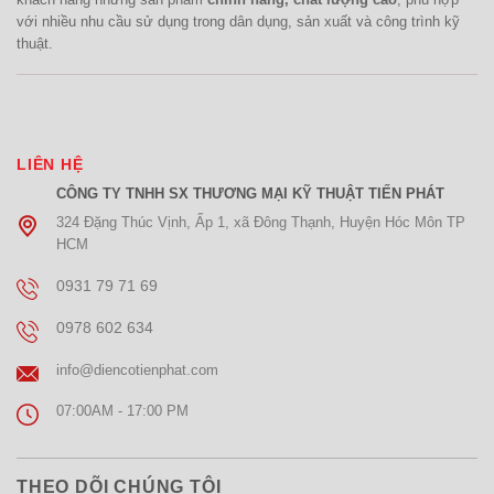
với nhiều nhu cầu sử dụng trong dân dụng, sản xuất và công trình kỹ
thuật.
LIÊN HỆ
CÔNG TY TNHH SX THƯƠNG MẠI KỸ THUẬT TIẾN PHÁT
324 Đặng Thúc Vịnh, Ấp 1, xã Đông Thạnh, Huyện Hóc Môn TP
HCM
0931 79 71 69
0978 602 634
info@diencotienphat.com
07:00AM - 17:00 PM
THEO DÕI CHÚNG TÔI