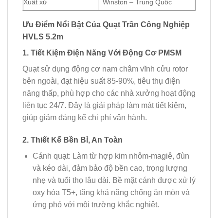
Xuất xứ
Winston – Trung Quốc
Ưu Điểm Nổi Bật Của Quạt Trần Công Nghiệp
HVLS 5.2m
1. Tiết Kiệm Điện Năng Với Động Cơ PMSM
Quạt sử dụng
động cơ nam châm vĩnh cửu rotor
bên ngoài
, đạt hiệu suất 85-90%, tiêu thụ điện
năng thấp, phù hợp cho các nhà xưởng hoạt động
liên tục 24/7. Đây là giải pháp làm mát tiết kiệm,
giúp giảm đáng kể chi phí vận hành.
2. Thiết Kế Bền Bỉ, An Toàn
Cánh quạt:
Làm từ hợp kim nhôm-magiê, đùn
và kéo dài, đảm bảo độ bền cao, trọng lượng
nhẹ và tuổi thọ lâu dài. Bề mặt cánh được xử lý
oxy hóa T5+, tăng khả năng
chống ăn mòn
và
ứng phó với môi trường khắc nghiệt.