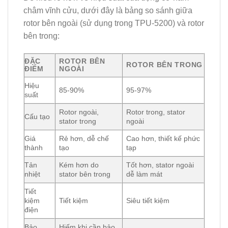
châm vĩnh cửu, dưới đây là bảng so sánh giữa
rotor bên ngoài
(sử dụng trong TPU-5200) và
rotor
bên trong
:
ĐẶC
ROTOR BÊN
ROTOR BÊN TRONG
ĐIỂM
NGOÀI
Hiệu
85-90%
95-97%
suất
Rotor ngoài,
Rotor trong, stator
Cấu tạo
stator trong
ngoài
Giá
Rẻ hơn, dễ chế
Cao hơn, thiết kế phức
thành
tạo
tạp
Tản
Kém hơn do
Tốt hơn, stator ngoài
nhiệt
stator bên trong
dễ làm mát
Tiết
kiệm
Tiết kiệm
Siêu tiết kiệm
điện
Bảo
Hiếm khi cần bảo