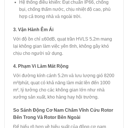
Hệ thống điều khiển:
Đạt chuẩn IP66, chống
bụi, chống thấm nước, chịu nhiệt độ cao, phù
hợp cả trong nhà và ngoài trời.
3. Vận Hành Êm Ái
Với độ ồn chỉ ≤60dB, quạt trần HVLS 5.2m mang
lại không gian làm việc yên tĩnh, không gây khó
chịu cho người sử dụng.
4. Phạm Vi Làm Mát Rộng
Với đường kính cánh 5.2m và lưu lượng gió 8200
m³/phút, quạt có khả năng làm mát lên đến
1000
m²
, lý tưởng cho các không gian lớn như nhà
xưởng sản xuất, kho hàng hay hội trường.
So Sánh Động Cơ Nam Châm Vĩnh Cửu Rotor
Bên Trong Và Rotor Bên Ngoài
Để hiểu rõ hơn về hiệu suất của động cơ nam