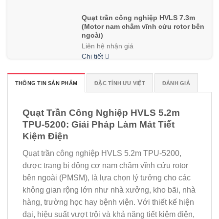
Quạt trần công nghiệp HVLS 7.3m
(Motor nam châm vĩnh cửu rotor bên
ngoài)
Liên hệ nhận giá
Chi tiết
THÔNG TIN SẢN PHẨM
ĐẶC TÍNH ƯU VIỆT
ĐÁNH GIÁ
Quạt trần công nghiệp HVLS 8m
(Motor nam châm vĩnh cửu rotor bên
ngoài)
Quạt Trần Công Nghiệp HVLS 5.2m
Liên hệ nhận giá
TPU-5200: Giải Pháp Làm Mát Tiết
Chi tiết
Kiệm Điện
Quạt trần công nghiệp HVLS 5.2m TPU-5200,
được trang bị
động cơ nam châm vĩnh cửu rotor
bên ngoài (PMSM)
, là lựa chọn lý tưởng cho các
không gian rộng lớn như nhà xưởng, kho bãi, nhà
hàng, trường học hay bệnh viện. Với thiết kế hiện
đại, hiệu suất vượt trội và khả năng tiết kiệm điện,