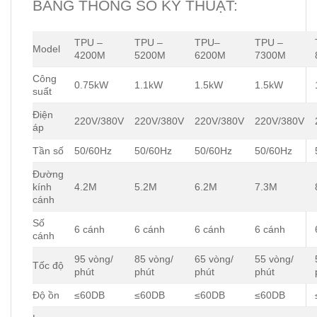
BẢNG THÔNG SỐ KỸ THUẬT:
TPU –
TPU –
TPU–
TPU –
Model
4200M
5200M
6200M
7300M
Công
0.75kW
1.1kW
1.5kW
1.5kW
suất
Điện
220V/380V
220V/380V
220V/380V
220V/380V
áp
Tần số
50/60Hz
50/60Hz
50/60Hz
50/60Hz
Đường
kính
4.2M
5.2M
6.2M
7.3M
cánh
Số
6 cánh
6 cánh
6 cánh
6 cánh
cánh
95 vòng/
85 vòng/
65 vòng/
55 vòng/
Tốc độ
phút
phút
phút
phút
Độ ồn
≤60DB
≤60DB
≤60DB
≤60DB