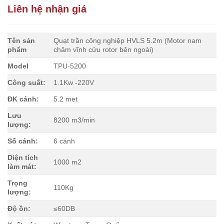
Liên hệ nhận giá
Tên sản
Quạt trần công nghiệp HVLS 5.2m (Motor nam
phẩm
châm vĩnh cửu rotor bên ngoài)
Model
TPU-5200
Công suất:
1.1Kw -220V
ĐK cánh:
5.2 met
Lưu
8200 m3/min
lượng:
Số cánh:
6 cánh
Diện tích
1000 m2
làm mát:
Trọng
110Kg
lượng:
Độ ồn:
≤60DB