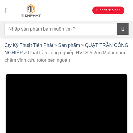
Bỏ
qua
0907 315 989
nội
dung
Cty Kỹ Thuật Tiến Phát
>
Sản phẩm
>
QUẠT TRẦN CÔNG
NGHIỆP
>
Quạt trần công nghiệp HVLS 5.2m (Motor nam
châm vĩnh cửu rotor bên ngoài)