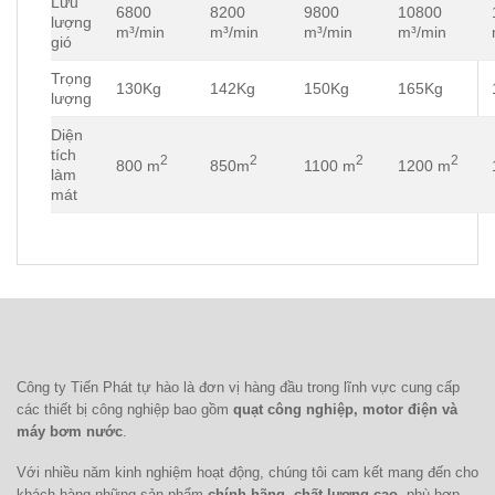
Lưu
6800
8200
9800
10800
lượng
m³/min
m³/min
m³/min
m³/min
gió
Trọng
130Kg
142Kg
150Kg
165Kg
lượng
Diện
tích
2
2
2
2
800 m
850m
1100 m
1200 m
làm
mát
Công ty Tiến Phát tự hào là đơn vị hàng đầu trong lĩnh vực cung cấp
các thiết bị công nghiệp bao gồm
quạt công nghiệp, motor điện và
máy bơm nước
.
Với nhiều năm kinh nghiệm hoạt động, chúng tôi cam kết mang đến cho
khách hàng những sản phẩm
chính hãng, chất lượng cao
, phù hợp