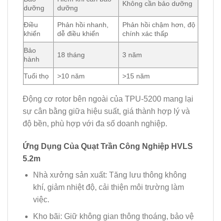
Không cần bảo dưỡng
dưỡng
dưỡng
Điều
Phản hồi nhanh,
Phản hồi chậm hơn, độ
khiển
dễ điều khiển
chính xác thấp
Bảo
18 tháng
3 năm
hành
Tuổi thọ
>10 năm
>15 năm
Động cơ rotor bên ngoài của TPU-5200 mang lại
sự cân bằng giữa
hiệu suất
,
giá thành hợp lý
và
độ bền
, phù hợp với đa số doanh nghiệp.
Ứng Dụng Của Quạt Trần Công Nghiệp HVLS
5.2m
Nhà xưởng sản xuất:
Tăng lưu thông không
khí, giảm nhiệt độ, cải thiện môi trường làm
việc.
Kho bãi:
Giữ không gian thông thoáng, bảo vệ