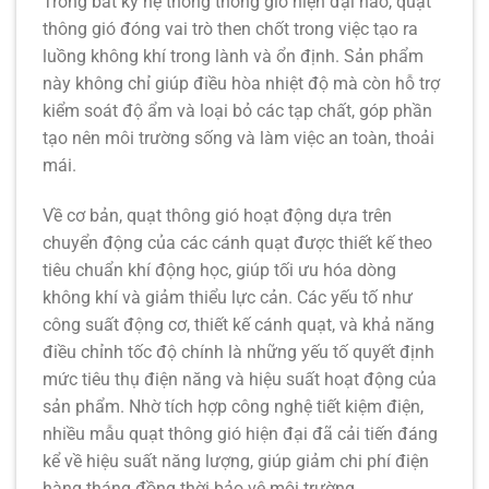
Trong bất kỳ hệ thống thông gió hiện đại nào,
quạt
thông gió
đóng vai trò then chốt trong việc tạo ra
luồng không khí trong lành và ổn định. Sản phẩm
này không chỉ giúp điều hòa nhiệt độ mà còn hỗ trợ
kiểm soát độ ẩm và loại bỏ các tạp chất, góp phần
tạo nên môi trường sống và làm việc an toàn, thoải
mái.
Về cơ bản, quạt thông gió hoạt động dựa trên
chuyển động của các cánh quạt được thiết kế theo
tiêu chuẩn khí động học, giúp tối ưu hóa dòng
không khí và giảm thiểu lực cản. Các yếu tố như
công suất động cơ, thiết kế cánh quạt, và khả năng
điều chỉnh tốc độ chính là những yếu tố quyết định
mức tiêu thụ điện năng và hiệu suất hoạt động của
sản phẩm. Nhờ tích hợp
công nghệ tiết kiệm điện
,
nhiều mẫu quạt thông gió hiện đại đã cải tiến đáng
kể về hiệu suất năng lượng, giúp giảm chi phí điện
hàng tháng đồng thời bảo vệ môi trường.