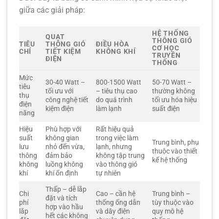
giữa các giải pháp:
HỆ THỐNG
QUẠT
THÔNG GIÓ
TIÊU
THÔNG GIÓ
ĐIỀU HÒA
CƠ HỌC
CHÍ
TIẾT KIỆM
KHÔNG KHÍ
TRUYỀN
ĐIỆN
THỐNG
Mức
30-40 Watt –
800-1500 Watt
50-70 Watt –
tiêu
tối ưu với
– tiêu thụ cao
thường không
thụ
công nghệ tiết
do quá trình
tối ưu hóa hiệu
điện
kiệm điện
làm lạnh
suất điện
năng
Hiệu
Phù hợp với
Rất hiệu quả
suất
không gian
trong việc làm
Trung bình, phụ
lưu
nhỏ đến vừa,
lạnh, nhưng
thuộc vào thiết
thông
đảm bảo
không tập trung
kế hệ thống
không
luồng không
vào thông gió
khí
khí ổn định
tự nhiên
Thấp – dễ lắp
Chi
Cao – cần hệ
Trung bình –
đặt và tích
phí
thống ống dẫn
tùy thuộc vào
hợp vào hầu
lắp
và dây điện
quy mô hệ
hết các không