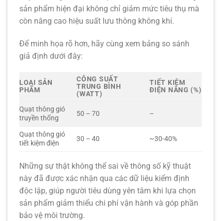
sản phẩm hiện đại không chỉ giảm mức tiêu thụ mà
còn nâng cao hiệu suất lưu thông không khí.
Để minh họa rõ hơn, hãy cùng xem bảng so sánh
giả định dưới đây:
CÔNG SUẤT
LOẠI SẢN
TIẾT KIỆM
TRUNG BÌNH
PHẨM
ĐIỆN NĂNG (%)
(WATT)
Quạt thông gió
50 – 70
–
truyền thống
Quạt thông gió
30 – 40
~30-40%
tiết kiệm điện
Những
sự thật không thể sai
về thông số kỹ thuật
này đã được xác nhận qua các dữ liệu kiểm định
độc lập, giúp người tiêu dùng yên tâm khi lựa chọn
sản phẩm giảm thiểu chi phí vận hành và góp phần
bảo vệ môi trường.