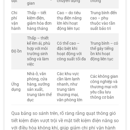
đặt
chuyên dụng
thống
gian
Chi
Thấp – tiết
Cao – do tiêu
Trung bình đến
phí
kiệm điện,
thụ điện năng
cao – phụ
vận
giảm hóa đơn
lớn khi hoạt
thuộc vào tần
hành
hàng tháng
động liên tục
suất bảo trì
Thấp – thiết
kế êm ái, phù
Có thể cao –
Trung bình – có
hợp với môi
đặc biệt khi
thể gây tiếng
Độ ồn
trường sinh
hoạt động với
ồn khi hoạt
sống và làm
công suất tối đa
động liên tục
việc
Nhà ở, văn
Các khu vực
Các không gian
phòng, cửa
cần làm lạnh
công nghiệp và
Ứng
hàng, xưởng
nhanh, như
thương mại với
dụng
sản xuất,
trung tâm
yêu cầu lưu
trung tâm thể
thương mại,
thông cơ bản
dục
văn phòng lớn
Qua bảng so sánh trên, rõ ràng rằng
quạt thông gió
tiết kiệm điện
vượt trội về mặt
tiết kiệm điện năng
so
với điều hòa không khí, giúp giảm chi phí vận hành