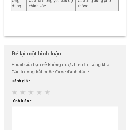
Ứng
Các hệ thống yêu cầu độ
Các ứng dụng phổ
dụng
chính xác
thông
Để lại một bình luận
Email của bạn sẽ không được hiển thị công khai.
Các trường bắt buộc được đánh dấu
*
Đánh giá
*
★
★
★
★
★
Bình luận
*