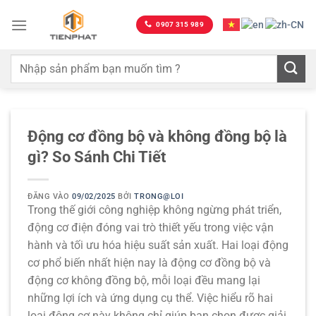
Bỏ
qua
0907 315 989
nội
dung
Động cơ đồng bộ và không đồng bộ là
gì? So Sánh Chi Tiết
ĐĂNG VÀO
09/02/2025
BỞI
TRONG@LOI
Trong thế giới công nghiệp không ngừng phát triển,
động cơ điện
đóng vai trò thiết yếu trong việc vận
hành và tối ưu hóa hiệu suất sản xuất. Hai loại động
cơ phổ biến nhất hiện nay là
động cơ đồng bộ
và
động cơ không đồng bộ
, mỗi loại đều mang lại
những lợi ích và ứng dụng cụ thể. Việc hiểu rõ hai
loại động cơ này không chỉ giúp bạn chọn được giải