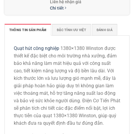
Liên hệ nhận giá
Chi tiết
THÔNG TIN SẢN PHẨM
ĐẶC TÍNH ƯU VIỆT
ĐÁNH GIÁ
Quạt hút thông gió công nghiệp vuông
700×700 Winston
Liên hệ nhận giá
Quạt hút công nghiệp
1380×1380 Winston được
Chi tiết
thiết kế đặc biệt cho môi trường nhà xưởng, đảm
bảo khả năng làm mát hiệu quả với công suất
cao, tiết kiệm năng lượng và độ bền lâu dài. Với
kích thước lớn và lưu lượng gió mạnh mẽ, đây là
giải pháp hoàn hảo giúp duy trì không gian làm
việc thoáng mát, hỗ trợ tăng năng suất lao động
và bảo vệ sức khỏe người dùng. Điện Cơ Tiến Phát
sẽ phân tích chi tiết các đặc điểm nổi bật, lợi ích
thực tiễn của quạt 1380×1380 Winston, giúp quý
khách đưa ra quyết định đầu tư đúng đắn.