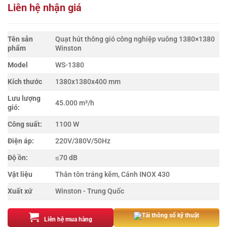
Liên hệ nhận giá
Tên sản
Quạt hút thông gió công nghiệp vuông 1380×1380
phẩm
Winston
Model
WS-1380
Kích thước
1380x1380x400 mm
Lưu lượng
45.000 m³/h
gió:
Công suất:
1100 W
Điện áp:
220V/380V/50Hz
Độ ồn:
≤70 dB
Vật liệu
Thân tôn tráng kẽm, Cánh INOX 430
Xuất xứ
Winston - Trung Quốc
Tải thông số kỹ thuật
Liên hệ mua hàng