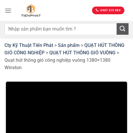
Bỏ
qua
0907 315 989
nội
dung
Cty Kỹ Thuật Tiến Phát
>
Sản phẩm
>
QUẠT HÚT THÔNG
GIÓ CÔNG NGHIỆP
>
QUẠT HÚT THÔNG GIÓ VUÔNG
>
Quạt hút thông gió công nghiệp vuông 1380×1380
Winston