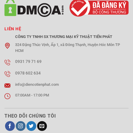
LIÊN HỆ
CÔNG TY TNHH SX THƯƠNG MẠI KỸ THUẬT TIẾN PHÁT
324 Đặng Thúc Vịnh, Ấp 1, xã Đông Thạnh, Huyện Hóc Môn TP
HCM
0931 79 71 69
0978 602 634
info@diencotienphat.com
07:00AM - 17:00 PM
THEO DÕI CHÚNG TÔI