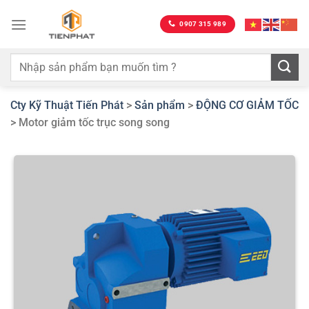
Bỏ
qua
0907 315 989
nội
dung
Cty Kỹ Thuật Tiến Phát
>
Sản phẩm
>
ĐỘNG CƠ GIẢM TỐC
>
Motor giảm tốc trục song song