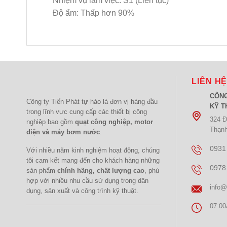
Nhiệm vụ làm việc: S1 (Liên tục)
Độ ẩm: Thấp hơn 90%
LIÊN H
CÔNG
Công ty Tiến Phát tự hào là đơn vị hàng đầu
KỸ T
trong lĩnh vực cung cấp các thiết bị công
324 Đ
nghiệp bao gồm
quạt công nghiệp, motor
Thạn
điện và máy bơm nước
.
0931
Với nhiều năm kinh nghiệm hoạt động, chúng
tôi cam kết mang đến cho khách hàng những
0978
sản phẩm
chính hãng, chất lượng cao
, phù
hợp với nhiều nhu cầu sử dụng trong dân
info@
dụng, sản xuất và công trình kỹ thuật.
07:00