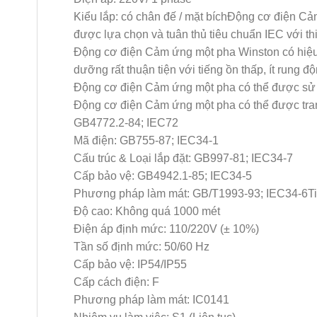
Kiểu lắp: có chân đế / mặt bíchĐộng cơ điện C
được lựa chọn và tuân thủ tiêu chuẩn IEC với thi
Động cơ điện Cảm ứng một pha Winston có hiệu s
dưỡng rất thuận tiện với tiếng ồn thấp, ít rung đ
Động cơ điện Cảm ứng một pha có thể được sử dụ
Động cơ điện Cảm ứng một pha có thể được tra
GB4772.2-84; IEC72
Mã điện: GB755-87; IEC34-1
Cấu trúc & Loại lắp đặt: GB997-81; IEC34-7
Cấp bảo vệ: GB4942.1-85; IEC34-5
Phương pháp làm mát: GB/T1993-93; IEC34-6Ti
Độ cao: Không quá 1000 mét
Điện áp định mức: 110/220V (± 10%)
Tần số định mức: 50/60 Hz
Cấp bảo vệ: IP54/IP55
Cấp cách điện: F
Phương pháp làm mát: IC0141