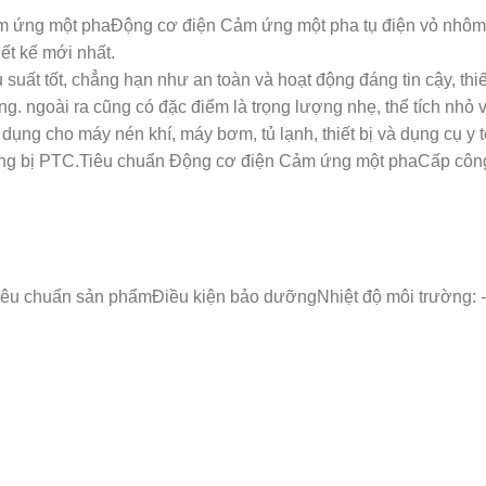
ảm ứng một phaĐộng cơ điện Cảm ứng một pha tụ điện vỏ nhôm /
ết kế mới nhất.
uất tốt, chẳng hạn như an toàn và hoạt động đáng tin cậy, th
ộng. ngoài ra cũng có đặc điểm là trọng lượng nhẹ, thể tích nhỏ 
ng cho máy nén khí, máy bơm, tủ lạnh, thiết bị và dụng cụ y t
ng bị PTC.Tiêu chuẩn Động cơ điện Cảm ứng một phaCấp công
êu chuẩn sản phẩmĐiều kiện bảo dưỡngNhiệt độ môi trường: 