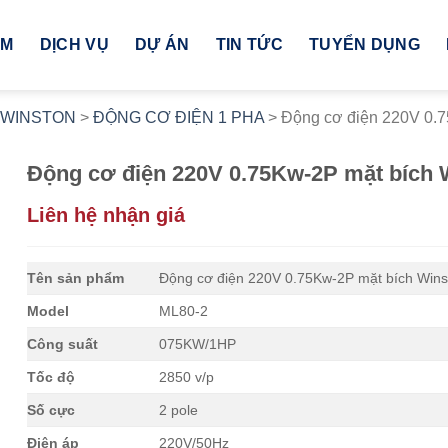
ẨM
DỊCH VỤ
DỰ ÁN
TIN TỨC
TUYỂN DỤNG
 WINSTON
>
ĐỘNG CƠ ĐIỆN 1 PHA
>
Động cơ điện 220V 0.7
Động cơ điện 220V 0.75Kw-2P mặt bích 
Liên hệ nhận giá
Tên sản phẩm
Động cơ điện 220V 0.75Kw-2P mặt bích Wins
Model
ML80-2
Công suất
075KW/1HP
Tốc độ
2850 v/p
Số cực
2 pole
Điện áp
220V/50Hz