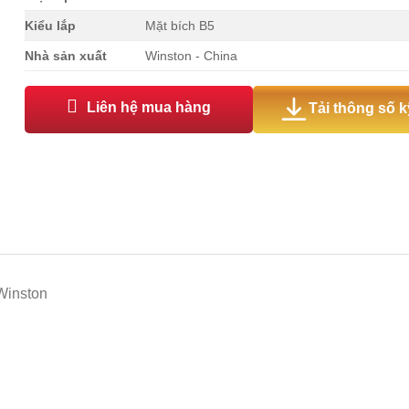
Kiểu lắp
Mặt bích B5
Nhà sản xuất
Winston - China
Liên hệ mua hàng
Tải thông số k
Winston