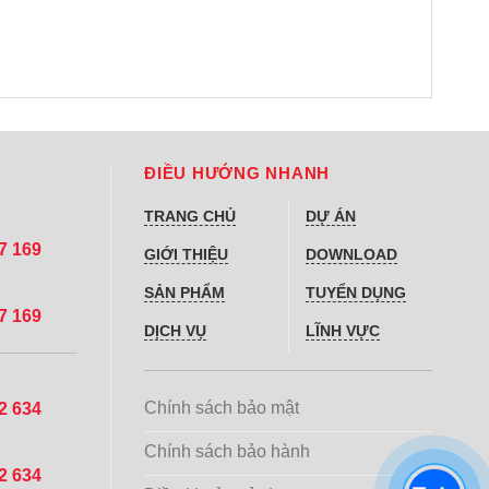
ĐIỀU HƯỚNG NHANH
TRANG CHỦ
DỰ ÁN
97 169
GIỚI THIỆU
DOWNLOAD
SẢN PHẨM
TUYỂN DỤNG
97 169
DỊCH VỤ
LĨNH VỰC
Chính sách bảo mật
02 634
Chính sách bảo hành
02 634