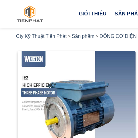
Bỏ
qua
GIỚI THIỆU
SẢN PH
nội
dung
Cty Kỹ Thuật Tiến Phát
>
Sản phẩm
>
ĐỘNG CƠ ĐIỆN