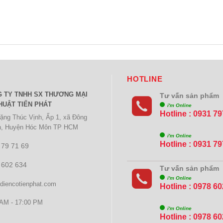
HOTLINE
Ệ
 TY TNHH SX THƯƠNG MẠI
Tư vấn sản phẩm
HUẬT TIẾN PHÁT
i'm Online
Hotline : 0931 7
ặng Thúc Vịnh, Ấp 1, xã Đông
h, Huyện Hóc Môn TP HCM
i'm Online
Hotline : 0931 7
 79 71 69
 602 634
Tư vấn sản phẩm
i'm Online
diencotienphat.com
Hotline : 0978 6
AM - 17:00 PM
i'm Online
Hotline : 0978 6