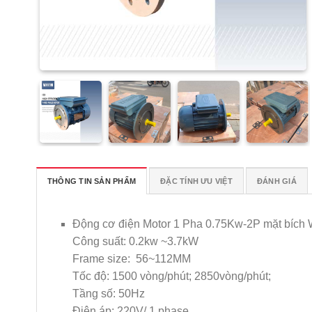
THÔNG TIN SẢN PHẨM
ĐẶC TÍNH ƯU VIỆT
ĐÁNH GIÁ
Động cơ điện Motor 1 Pha 0.75Kw-2P mặt bích 
Công suất: 0.2kw ~3.7kW
Frame size: 56~112MM
Tốc độ: 1500 vòng/phút; 2850vòng/phút;
Tầng số: 50Hz
Điện áp: 220V/ 1 phase