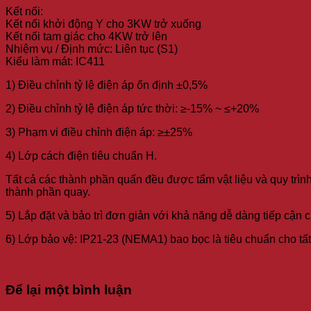
Kết nối:
Kết nối khởi động Y cho 3KW trở xuống
Kết nối tam giác cho 4KW trở lên
Nhiệm vụ / Định mức: Liên tục (S1)
Kiểu làm mát: IC411
1) Điều chỉnh tỷ lệ điện áp ổn định ±0,5%
2) Điều chỉnh tỷ lệ điện áp tức thời: ≥-15% ~ ≤+20%
3) Phạm vi điều chỉnh điện áp: ≥±25%
4) Lớp cách điện tiêu chuẩn H.
Tất cả các thành phần quấn đều được tẩm vật liệu và quy trình
thành phần quay.
5) Lắp đặt và bảo trì đơn giản với khả năng dễ dàng tiếp cận c
6) Lớp bảo vệ: IP21-23 (NEMA1) bao bọc là tiêu chuẩn cho tấ
Để lại một bình luận