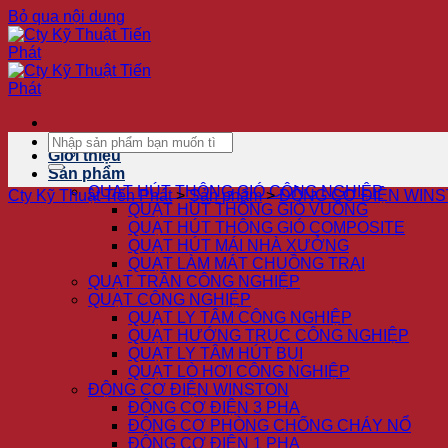
Bỏ qua nội dung
Giới thiệu
Sản phẩm
QUẠT HÚT THÔNG GIÓ CÔNG NGHIỆP
Cty Kỹ Thuật Tiến Phát
>
Sản phẩm
>
ĐỘNG CƠ ĐIỆN WIN
QUẠT HÚT THÔNG GIÓ VUÔNG
QUẠT HÚT THÔNG GIÓ COMPOSITE
QUẠT HÚT MÁI NHÀ XƯỞNG
QUẠT LÀM MÁT CHUỒNG TRẠI
QUẠT TRẦN CÔNG NGHIỆP
QUẠT CÔNG NGHIỆP
QUẠT LY TÂM CÔNG NGHIỆP
QUẠT HƯỚNG TRỤC CÔNG NGHIỆP
QUẠT LY TÂM HÚT BỤI
QUẠT LÒ HƠI CÔNG NGHIỆP
ĐỘNG CƠ ĐIỆN WINSTON
ĐỘNG CƠ ĐIỆN 3 PHA
ĐỘNG CƠ PHÒNG CHỐNG CHÁY NỔ
ĐỘNG CƠ ĐIỆN 1 PHA