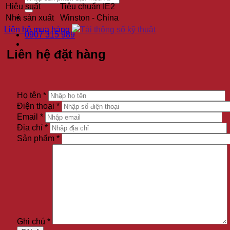
Hiệu suất
Tiêu chuẩn IE2
Nhà sản xuất
Winston - China
Liên hệ mua hàng
Tải thông số kỹ thuật
0907 315 989
Liên hệ đặt hàng
Họ tên *
Điện thoại *
Email *
Địa chỉ *
Sản phẩm *
Ghi chú *