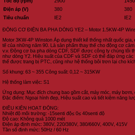
Tốc độ (rpm)
2900
1450
Điện áp (V)
380
380
Tiêu chuẩn
IE2
IE2
ĐỘNG CƠ ĐIỆN BA PHA DÒNG YE2 – Motor 1.5KW-4P Wins
Motor 3KW-4P Winston Áp dụng thiết kế thống nhất quốc gia, 
tế của những năm 90. Là sản phẩm thay thế cho động cơ cảm ứ
v.v. Động cơ ba pha dòng CDF, SDF được công ty chúng tôi th
như dòng Y2. Hiệu suất của CDF và SDF có thể đáp ứng các t
thể được trang bị PTC, cũng như hệ thống bôi trơn lại cho kí
Số khung: 63 ~ 355 Công suất: 0,12 ~ 315KW
Hệ thống làm việc: S1
Ứng dụng: Mục đích chung bao gồm cắt, máy móc, máy bơm, 
Đặc điểm: Ngoại hình đẹp, Hiệu suất cao và tiết kiệm năng lượ
ĐIỀU KIỆN HOẠT ĐỘNG:
Nhiệt độ môi trường: -15senti độ≤ 0≤ 40senti độ
Độ cao: Không quá 1000 mét
Điện áp định mức: 380V, 220/380V, 380/660V, 400V, 415V
Tần số định mức: 50Hz / 60 Hz