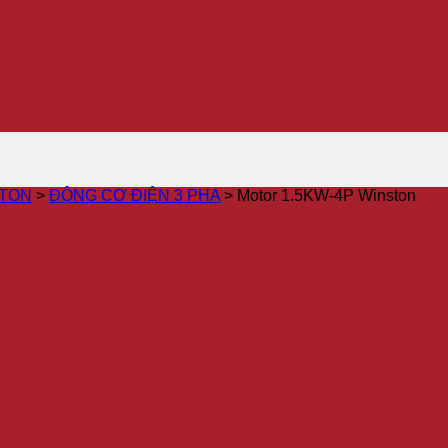
STON
>
ĐỘNG CƠ ĐIỆN 3 PHA
>
Motor 1.5KW-4P Winston