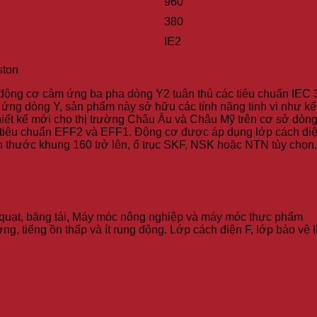
960
380
IE2
ton
động cơ cảm ứng ba pha dòng Y2 tuân thủ các tiêu chuẩn IEC 34
ng dòng Y, sản phẩm này sở hữu các tính năng tinh vi như kết 
iết kế mới cho thị trường Châu Âu và Châu Mỹ trên cơ sở dòng
iêu chuẩn EFF2 và EFF1. Động cơ được áp dụng lớp cách điện 
ch thước khung 160 trở lên, ổ trục SKF, NSK hoặc NTN tùy chọn.
quạt, băng tải, Máy móc nông nghiệp và máy móc thực phẩm
ng, tiếng ồn thấp và ít rung động. Lớp cách điện F, lớp bảo vệ