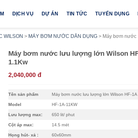
ẨM
DỊCH VỤ
DỰ ÁN
TIN TỨC
TUYỂN DỤNG
C WILSON
>
MÁY BƠM NƯỚC DÂN DỤNG
>
Máy bơm nước l
Máy bơm nước lưu lượng lớn Wilson H
1.1Kw
2,040,000 đ
Tên sản phẩm
Máy bơm nước lưu lượng lớn Wilson HF-1A
Model
HF-1A-11KW
Lưu lượng max:
650 lit/ phut
Cột áp max:
14.5 mét
Họng hút- xả :
60x60mm