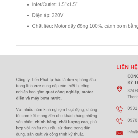
Inlet/Outlet: 1.5″x1.5″
Điện áp: 220V
Chất liệu: Motor dây đồng 100%, cánh bơm bằng
LIÊN H
CÔNG
Công ty Tiến Phát tự hào là đơn vị hàng đầu
KỸ T
trong lĩnh vực cung cấp các thiết bị công
324 Đ
nghiệp bao gồm
quạt công nghiệp, motor
Thạn
điện và máy bơm nước
.
0931
Với nhiều năm kinh nghiệm hoạt động, chúng
tôi cam kết mang đến cho khách hàng những
0978
sản phẩm
chính hãng, chất lượng cao
, phù
hợp với nhiều nhu cầu sử dụng trong dân
info@
dụng, sản xuất và công trình kỹ thuật.