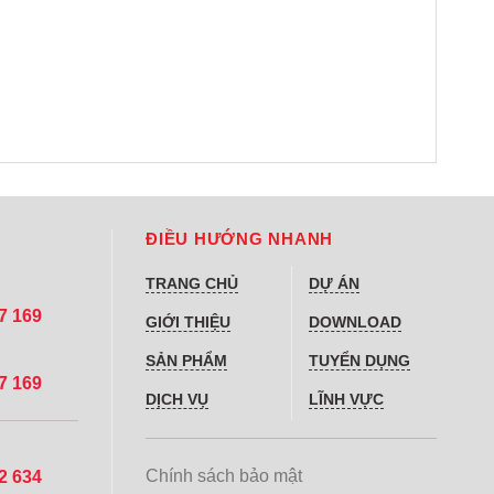
ĐIỀU HƯỚNG NHANH
TRANG CHỦ
DỰ ÁN
97 169
GIỚI THIỆU
DOWNLOAD
SẢN PHẨM
TUYỂN DỤNG
97 169
DỊCH VỤ
LĨNH VỰC
Chính sách bảo mật
02 634