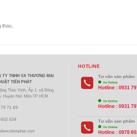
 thau.
HOTLINE
Ệ
 TY TNHH SX THƯƠNG MẠI
Tư vấn sản phẩm
HUẬT TIẾN PHÁT
i'm Online
Hotline : 0931 7
ặng Thúc Vịnh, Ấp 1, xã Đông
h, Huyện Hóc Môn TP HCM
i'm Online
Hotline : 0931 7
 79 71 69
 602 634
Tư vấn sản phẩm
i'm Online
diencotienphat.com
Hotline : 0978 6