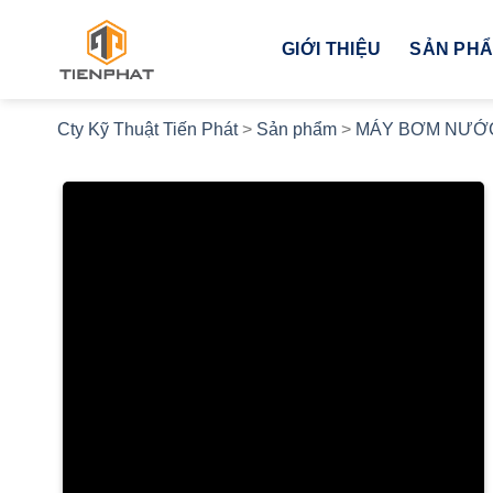
Bỏ
qua
GIỚI THIỆU
SẢN PH
nội
dung
Cty Kỹ Thuật Tiến Phát
>
Sản phẩm
>
MÁY BƠM NƯỚ