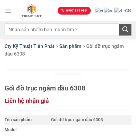
Bỏ
qua
0907 315 989
nội
dung
Cty Kỹ Thuật Tiến Phát
>
Sản phẩm
>
Gối đỡ trục ngâm
dầu 6308
Gối đỡ trục ngâm dầu 6308
Liên hệ nhận giá
Tên sản phẩm
Gối đỡ trục ngâm dầu 6308
Model