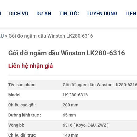
M
DỊCH VỤ
DỰ ÁN
TIN TỨC
TUYỂN DỤNG
LIÊN
ẦU
>
Gối đỡ ngâm dầu Winston LK280-6316
Gối đỡ ngâm dầu Winston LK280-6316
Liên hệ nhận giá
Tên sản phẩm
Gối đỡ ngâm dầu Winston LK280-631
Model
LK-280-6316
Chiều cao gối:
280 mm
Đường kính trục :
65 mm
Vòng bi:
6316 ( Koyo, C&U, ZWZ )
Chiều dài trục:
140 mm