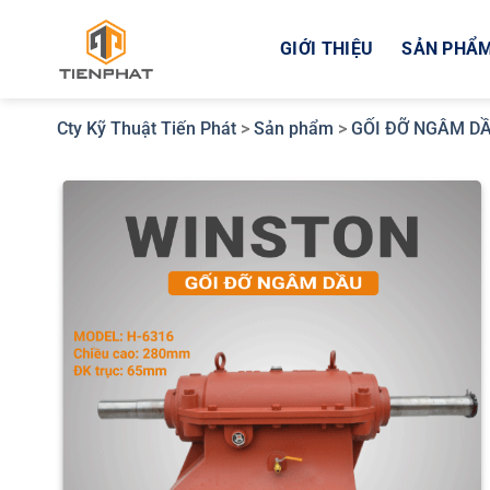
Bỏ
qua
GIỚI THIỆU
SẢN PHẨ
nội
dung
Cty Kỹ Thuật Tiến Phát
>
Sản phẩm
>
GỐI ĐỠ NGÂM D