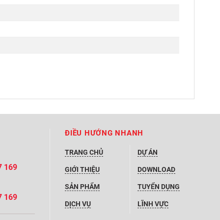
ĐIỀU HƯỚNG NHANH
TRANG CHỦ
DỰ ÁN
7 169
GIỚI THIỆU
DOWNLOAD
SẢN PHẨM
TUYỂN DỤNG
7 169
DỊCH VỤ
LĨNH VỰC