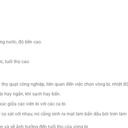
ằng nước, độ bền cao.
, tuổi thọ cao.
i thọ quạt công nghiệp, liên quan đến việc chọn vòng bi, nhiệt độ
dài hay ngắn, khí sạch hay bẩn.
úc giữa các viên bi với các ca bi.
 cọ sát với nhau; nó cũng sinh ra mạt làm bẩn dầu bôi trơn làm
ên và sẽ ảnh hưởng đến tuổi thọ của vòng bi.