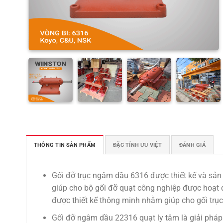
THÔNG TIN SẢN PHẨM
ĐẶC TÍNH ƯU VIỆT
ĐÁNH GIÁ
Gối đỡ trục ngâm dầu 6316 được thiết kế và sản
giúp cho bộ gối đỡ quạt công nghiệp được hoạt đ
được thiết kế thông minh nhằm giúp cho gối trục
Gối đỡ ngâm dầu 22316 quạt ly tâm là giải pháp h