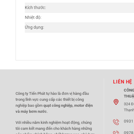
Kích thước:
Nhiệt độ:
Ứng dụng:
LIÊN HỆ
CÔNG
Công ty Tiến Phát tự hào là đơn vị hàng đầu
THUẬ
trong lĩnh vực cung cấp các thiết bị công
324 Đ
nghiệp bao gồm
quạt công nghiệp, motor điện
Thạnh
và máy bơm nước
.
0931
Với nhiều năm kinh nghiệm hoạt động, chúng
tôi cam kết mang đến cho khách hàng những
0978