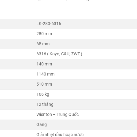
LK-280-6316
280 mm
65 mm
6316 ( Koyo, C&U, ZWZ )
140 mm
1140 mm
510 mm
166 kg
12 tháng
Wisnton – Trung Quốc
Gang
Giải nhiệt dầu hoặc nước