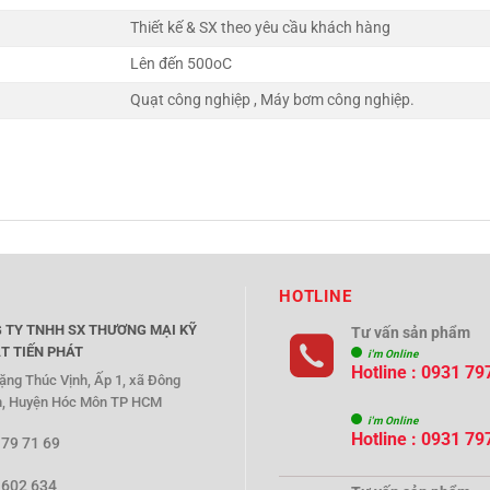
Thiết kế & SX theo yêu cầu khách hàng
Lên đến 500oC
Quạt công nghiệp , Máy bơm công nghiệp.
HOTLINE
 TY TNHH SX THƯƠNG MẠI KỸ
Tư vấn sản phẩm
T TIẾN PHÁT
i'm Online
Hotline : 0931 79
ặng Thúc Vịnh, Ấp 1, xã Đông
, Huyện Hóc Môn TP HCM
i'm Online
Hotline : 0931 79
 79 71 69
 602 634