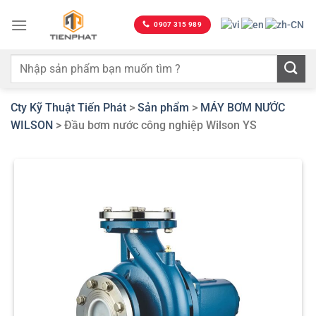
Bỏ
qua
0907 315 989
nội
dung
Cty Kỹ Thuật Tiến Phát
>
Sản phẩm
>
MÁY BƠM NƯỚC
WILSON
>
Đầu bơm nước công nghiệp Wilson YS