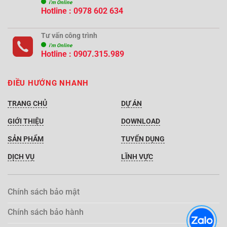
i'm Online
Hotline : 0978 602 634
Tư vấn công trình
i'm Online
Hotline :
0907.315.989
ĐIỀU HƯỚNG NHANH
TRANG CHỦ
DỰ ÁN
GIỚI THIỆU
DOWNLOAD
SẢN PHẨM
TUYỂN DỤNG
DỊCH VỤ
LĨNH VỰC
Chính sách bảo mật
Chính sách bảo hành