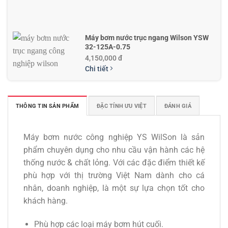
Máy bơm nước trục ngang Wilson YSW
32-125A-0.75
4,150,000 đ
Chi tiết
THÔNG TIN SẢN PHẨM
ĐẶC TÍNH ƯU VIỆT
ĐÁNH GIÁ
Máy Bơm Đĩa CPM 158-0.75KW
Liên hệ nhận giá
Chi tiết
Máy bơm nước công nghiệp YS WilSon là sản
phẩm chuyên dụng cho nhu cầu vận hành các hệ
thống nước & chất lỏng. Với các đặc điểm thiết kế
phù hợp với thị trường Việt Nam dành cho cá
nhân, doanh nghiệp, là một sự lựa chọn tốt cho
khách hàng.
Phù hợp các loại máy bơm hút cuối.