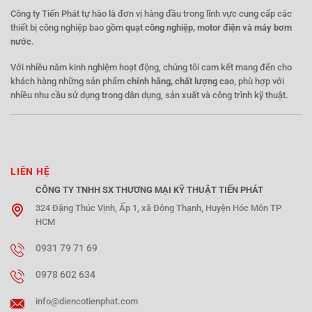
Công ty Tiến Phát tự hào là đơn vị hàng đầu trong lĩnh vực cung cấp các
thiết bị công nghiệp bao gồm
quạt công nghiệp, motor điện và máy bơm
nước
.
Với nhiều năm kinh nghiệm hoạt động, chúng tôi cam kết mang đến cho
khách hàng những sản phẩm
chính hãng, chất lượng cao
, phù hợp với
nhiều nhu cầu sử dụng trong dân dụng, sản xuất và công trình kỹ thuật.
LIÊN HỆ
CÔNG TY TNHH SX THƯƠNG MẠI KỸ THUẬT TIẾN PHÁT
324 Đặng Thúc Vịnh, Ấp 1, xã Đông Thạnh, Huyện Hóc Môn TP
HCM
0931 79 71 69
0978 602 634
info@diencotienphat.com