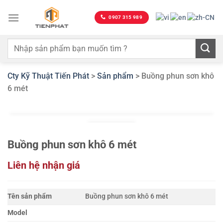
Bỏ
qua
0907 315 989
nội
dung
Cty Kỹ Thuật Tiến Phát
>
Sản phẩm
>
Buồng phun sơn khô
6 mét
Buồng phun sơn khô 6 mét
Liên hệ nhận giá
Tên sản phẩm
Buồng phun sơn khô 6 mét
Model