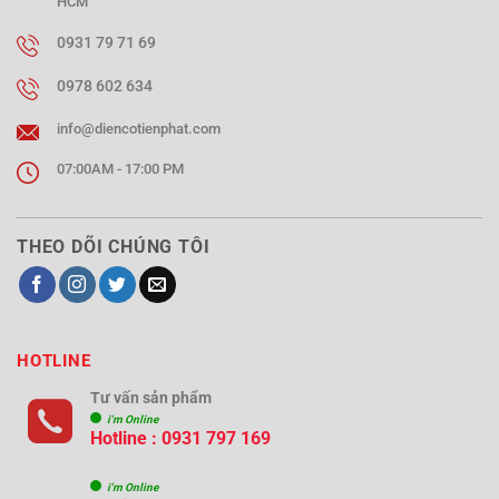
HCM
0931 79 71 69
0978 602 634
info@diencotienphat.com
07:00AM - 17:00 PM
THEO DÕI CHÚNG TÔI
HOTLINE
Tư vấn sản phẩm
i'm Online
Hotline : 0931 797 169
i'm Online