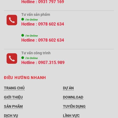
Hotline : 0931 797 169
Tư vấn sản phẩm
i'm Online
Hotline : 0978 602 634
i'm Online
Hotline : 0978 602 634
Tư vấn công trình
i'm Online
Hotline :
0907.315.989
ĐIỀU HƯỚNG NHANH
TRANG CHỦ
DỰ ÁN
GIỚI THIỆU
DOWNLOAD
SẢN PHẨM
TUYỂN DỤNG
DỊCH VỤ
LĨNH VỰC