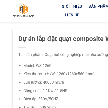
Bỏ
GIỚI THIỆU
SẢN PHẨ
qua
LIÊN HỆ
nội
dung
Dự án lắp đặt quạt composite
Tên sản phẩm: Quạt hút công nghiệp mái nhà xưởn
Model: WS-1260
Kích thước LxHxW: 1260x1260x560 (mm)
Lưu lượng: 40000 m3/h
Công suất: 1.1Kw / 1.5HP
Điện áp: 380V/50HZ
Tốc độ: 560(r/min)