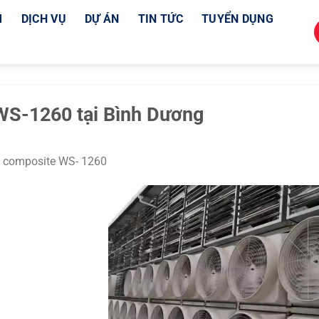
M
DỊCH VỤ
DỰ ÁN
TIN TỨC
TUYỂN DỤNG
 WS-1260 tại Bình Dương
g composite WS- 1260