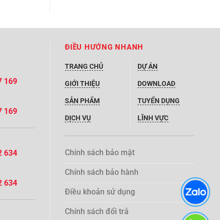
ĐIỀU HƯỚNG NHANH
TRANG CHỦ
DỰ ÁN
7 169
GIỚI THIỆU
DOWNLOAD
SẢN PHẨM
TUYỂN DỤNG
7 169
DỊCH VỤ
LĨNH VỰC
Chính sách bảo mật
2 634
Chính sách bảo hành
2 634
Điều khoản sử dụng
Chính sách đổi trả