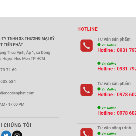
HOTLINE
 TY TNHH SX THƯƠNG MẠI KỸ
Tư vấn sản phẩm
T TIẾN PHÁT
i'm Online
Hotline : 0931 79
ặng Thúc Vịnh, Ấp 1, xã Đông
, Huyện Hóc Môn TP HCM
i'm Online
Hotline : 0931 79
 79 71 69
 602 634
Tư vấn sản phẩm
i'm Online
diencotienphat.com
Hotline : 0978 60
AM - 17:00 PM
i'm Online
Hotline : 0978 60
I CHÚNG TÔI
Tư vấn công trình
i'm Online