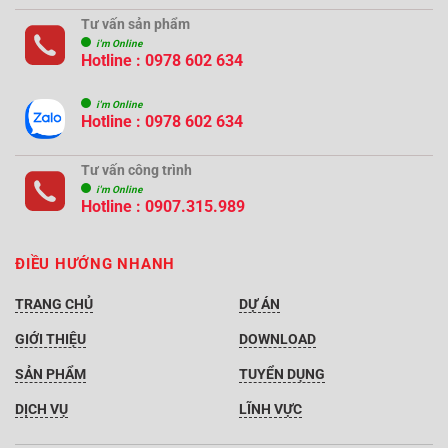
Tư vấn sản phẩm
i'm Online
Hotline : 0978 602 634
i'm Online
Hotline : 0978 602 634
Tư vấn công trình
i'm Online
Hotline :
0907.315.989
ĐIỀU HƯỚNG NHANH
TRANG CHỦ
DỰ ÁN
GIỚI THIỆU
DOWNLOAD
SẢN PHẨM
TUYỂN DỤNG
DỊCH VỤ
LĨNH VỰC