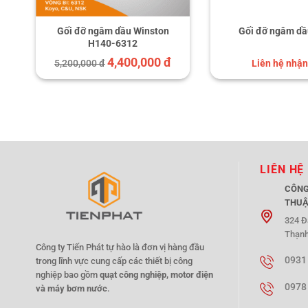
Gối đỡ ngâm dầu Winston
Gối đỡ ngâm dầ
H140-6312
4,400,000 đ
5,200,000 đ
Liên hệ nhận
LIÊN HỆ
CÔNG
THUẬ
324 Đ
Thạnh
Công ty Tiến Phát tự hào là đơn vị hàng đầu
0931
trong lĩnh vực cung cấp các thiết bị công
nghiệp bao gồm
quạt công nghiệp, motor điện
0978
và máy bơm nước
.