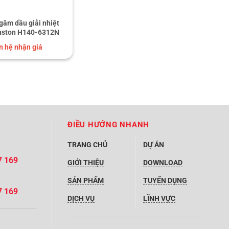
gâm dầu giải nhiệt
nston H140-6312N
n hệ nhận giá
ĐIỀU HƯỚNG NHANH
TRANG CHỦ
DỰ ÁN
7 169
GIỚI THIỆU
DOWNLOAD
SẢN PHẨM
TUYỂN DỤNG
7 169
DỊCH VỤ
LĨNH VỰC