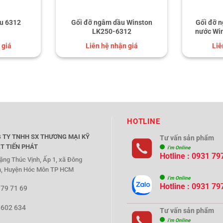
u 6312
Gối đỡ ngâm dầu Winston
Gối đỡ n
LK250-6312
nước Wi
 giá
Liên hệ nhận giá
Liê
HOTLINE
 TY TNHH SX THƯƠNG MẠI KỸ
Tư vấn sản phẩm
T TIẾN PHÁT
i'm Online
Hotline : 0931 79
ặng Thúc Vịnh, Ấp 1, xã Đông
, Huyện Hóc Môn TP HCM
i'm Online
Hotline : 0931 79
 79 71 69
 602 634
Tư vấn sản phẩm
i'm Online