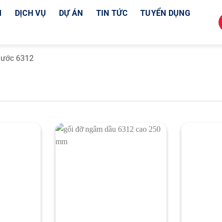
M
DỊCH VỤ
DỰ ÁN
TIN TỨC
TUYỂN DỤNG
 nước 6312