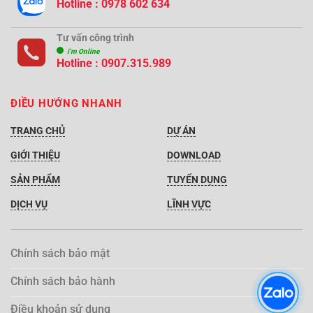
Hotline : 0978 602 634
Tư vấn công trình
i'm Online
Hotline :
0907.315.989
ĐIỀU HƯỚNG NHANH
TRANG CHỦ
DỰ ÁN
GIỚI THIỆU
DOWNLOAD
SẢN PHẨM
TUYỂN DỤNG
DỊCH VỤ
LĨNH VỰC
Chính sách bảo mật
Chính sách bảo hành
Điều khoản sử dụng