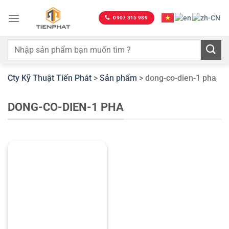
Bỏ
qua
0907 315 989
nội
dung
Cty Kỹ Thuật Tiến Phát
>
Sản phẩm
>
dong-co-dien-1 pha
DONG-CO-DIEN-1 PHA