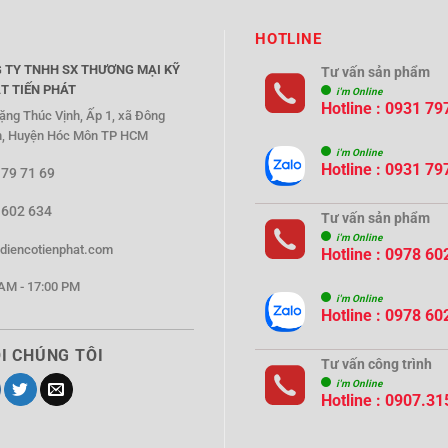
HOTLINE
 TY TNHH SX THƯƠNG MẠI KỸ
Tư vấn sản phẩm
T TIẾN PHÁT
i'm Online
Hotline : 0931 79
ặng Thúc Vịnh, Ấp 1, xã Đông
, Huyện Hóc Môn TP HCM
i'm Online
Hotline : 0931 79
 79 71 69
 602 634
Tư vấn sản phẩm
i'm Online
diencotienphat.com
Hotline : 0978 60
AM - 17:00 PM
i'm Online
Hotline : 0978 60
I CHÚNG TÔI
Tư vấn công trình
i'm Online
Hotline :
0907.31