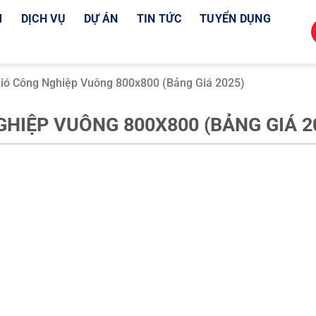
M
DỊCH VỤ
DỰ ÁN
TIN TỨC
TUYỂN DỤNG
ió Công Nghiệp Vuông 800x800 (Bảng Giá 2025)
HIỆP VUÔNG 800X800 (BẢNG GIÁ 2