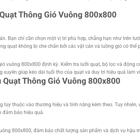
ì Quạt Thông Gió Vuông 800x800
n. Bạn chỉ cần chọn một vị trí phù hợp, chẳng hạn như trên tườ
ằng quạt không bị che chắn bởi các vật cản và luồng gió có thể
 gió vuông 800x800 định kỳ. Kiểm tra lưỡi quạt, bộ lọc và động c
uyên giúp kéo dài tuổi thọ của quạt và duy trì hiệu quả làm vi
u Quạt Thông Gió Vuông 800x800
tùy thuộc vào thương hiệu và tính năng kèm theo. Tuy nhiên, v
ẫn đảm bảo hiệu quả.
vuông 800x800, đảm bảo chất lượng sản phẩm và dịch vụ hậu mãi