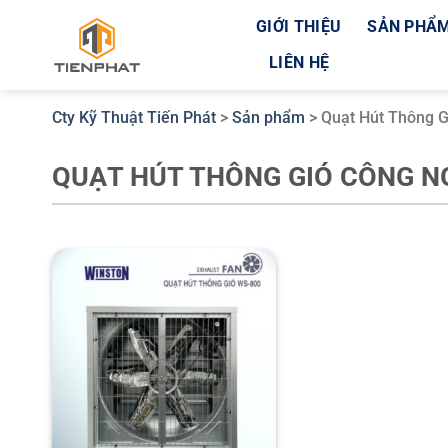
Bỏ
GIỚI THIỆU
SẢN PHẨ
qua
LIÊN HỆ
nội
dung
Cty Kỹ Thuật Tiến Phát
>
Sản phẩm
>
Quạt Hút Thông G
QUẠT HÚT THÔNG GIÓ CÔNG NG