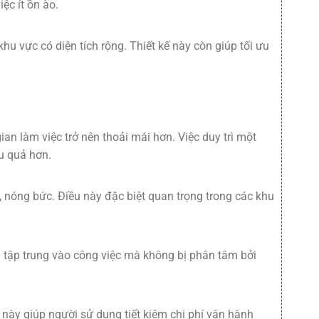
ệc ít ồn ào.
hu vực có diện tích rộng. Thiết kế này còn giúp tối ưu
n làm việc trở nên thoải mái hơn. Việc duy trì một
u quả hơn.
, nóng bức. Điều này đặc biệt quan trọng trong các khu
n tập trung vào công việc mà không bị phân tâm bởi
này giúp người sử dụng tiết kiệm chi phí vận hành