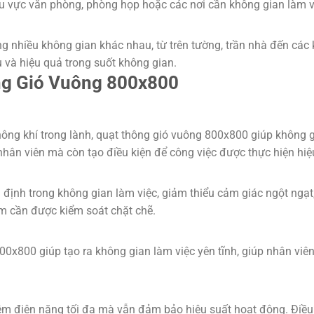
u vực văn phòng, phòng họp hoặc các nơi cần không gian làm vi
 nhiều không gian khác nhau, từ trên tường, trần nhà đến các k
 và hiệu quả trong suốt không gian.
ông Gió Vuông 800x800
ng khí trong lành, quạt thông gió vuông 800x800 giúp không gia
nhân viên mà còn tạo điều kiện để công việc được thực hiện hiệ
 định trong không gian làm việc, giảm thiểu cảm giác ngột ngạt
m cần được kiểm soát chặt chẽ.
00x800 giúp tạo ra không gian làm việc yên tĩnh, giúp nhân viê
iệm điện năng tối đa mà vẫn đảm bảo hiệu suất hoạt động. Điều 