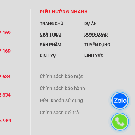
ĐIỀU HƯỚNG NHANH
TRANG CHỦ
DỰ ÁN
7 169
GIỚI THIỆU
DOWNLOAD
SẢN PHẨM
TUYỂN DỤNG
7 169
DỊCH VỤ
LĨNH VỰC
Chính sách bảo mật
2 634
Chính sách bảo hành
2 634
Điều khoản sử dụng
Chính sách đổi trả
5.989