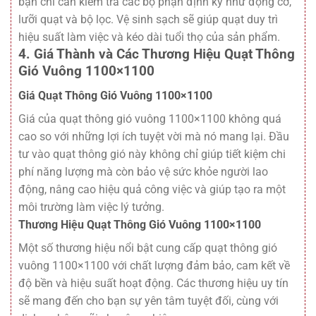
bạn chỉ cần kiểm tra các bộ phận định kỳ như động cơ,
lưỡi quạt và bộ lọc. Vệ sinh sạch sẽ giúp quạt duy trì
hiệu suất làm việc và kéo dài tuổi thọ của sản phẩm.
4. Giá Thành và Các Thương Hiệu Quạt Thông
Gió Vuông 1100×1100
Giá Quạt Thông Gió Vuông 1100×1100
Giá của quạt thông gió vuông 1100×1100 không quá
cao so với những lợi ích tuyệt vời mà nó mang lại. Đầu
tư vào quạt thông gió này không chỉ giúp tiết kiệm chi
phí năng lượng mà còn bảo vệ sức khỏe người lao
động, nâng cao hiệu quả công việc và giúp tạo ra một
môi trường làm việc lý tưởng.
Thương Hiệu Quạt Thông Gió Vuông 1100×1100
Một số thương hiệu nổi bật cung cấp quạt thông gió
vuông 1100×1100 với chất lượng đảm bảo, cam kết về
độ bền và hiệu suất hoạt động. Các thương hiệu uy tín
sẽ mang đến cho bạn sự yên tâm tuyệt đối, cùng với