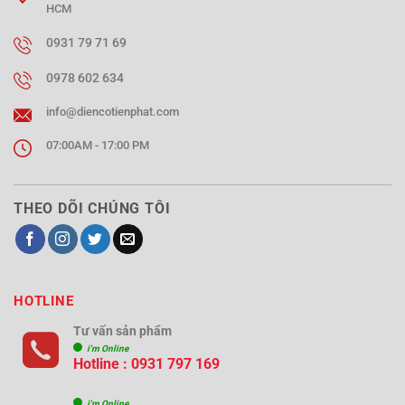
HCM
0931 79 71 69
0978 602 634
info@diencotienphat.com
07:00AM - 17:00 PM
THEO DÕI CHÚNG TÔI
HOTLINE
Tư vấn sản phẩm
i'm Online
Hotline : 0931 797 169
i'm Online