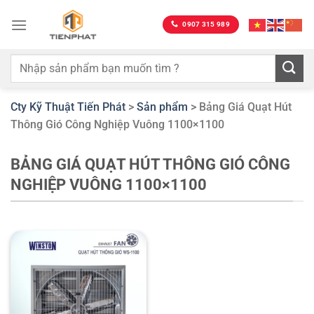
Bỏ
qua
0907 315 989
nội
dung
Cty Kỹ Thuật Tiến Phát
>
Sản phẩm
>
Bảng Giá Quạt Hút
Thông Gió Công Nghiệp Vuông 1100×1100
BẢNG GIÁ QUẠT HÚT THÔNG GIÓ CÔNG
NGHIỆP VUÔNG 1100×1100