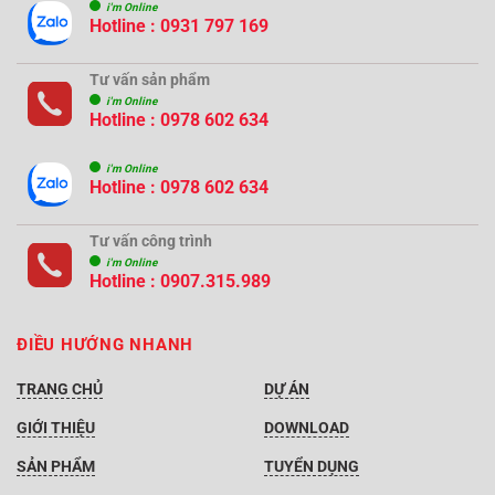
i'm Online
Hotline : 0931 797 169
Tư vấn sản phẩm
i'm Online
Hotline : 0978 602 634
i'm Online
Hotline : 0978 602 634
Tư vấn công trình
i'm Online
Hotline :
0907.315.989
ĐIỀU HƯỚNG NHANH
TRANG CHỦ
DỰ ÁN
GIỚI THIỆU
DOWNLOAD
SẢN PHẨM
TUYỂN DỤNG